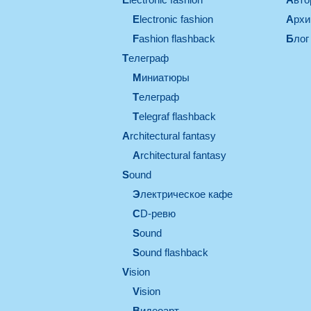
electronic fashion
Арх
Fashion flashback
Блог
телеграф
миниатюры
телеграф
Telegraf flashback
architectural fantasy
architectural fantasy
sound
электрическое кафе
CD-ревю
sound
Sound flashback
vision
vision
видеоарт