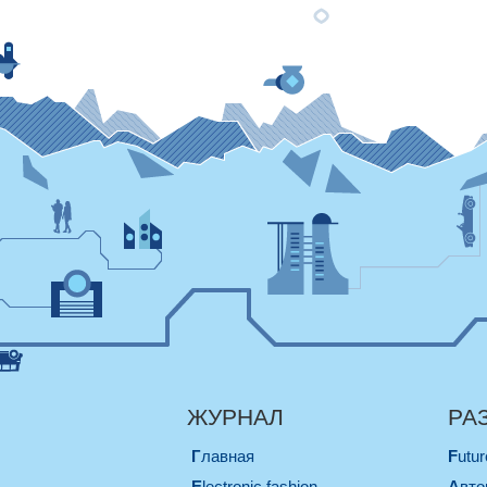
ЖУРНАЛ
РА
Главная
Futu
electronic fashion
Авт