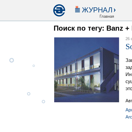
ЖУРНАЛ
Главная
Поиск по тегу: Banz +
26 
S
За
за
Ин
су
эт
Ав
Ар
Arc