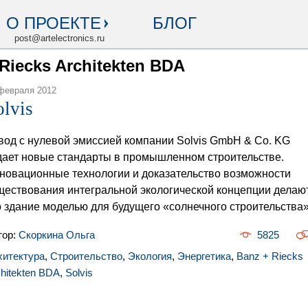
О ПРОЕКТЕ
БЛОГ
post@artelectronics.ru
 Riecks Architekten BDA
февраля 2012
olvis
вод с нулевой эмиссией компании Solvis GmbH & Co. KG
дает новые стандарты в промышленном строительстве.
новационные технологии и доказательство возможности
ществования интегральной экологической концепции делаю
о здание моделью для будущего «солнечного строительства».
тор:
Скоркина Ольга
5825
хитектура
,
Строительство
,
Экология
,
Энергетика
,
Banz + Riecks
hitekten BDA
,
Solvis