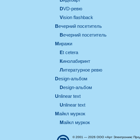
DVD-ревю
Vision flashback
вечерний посетитель
вечерний посетитель
миражи
et cetera
кинолабиринт
литературное ревю
design-альбом
design-альбом
unlinear text
Unlinear text
майкл муркок
майкл муркок
© 2001 — 2026 ООО «Арт Электроникс Про