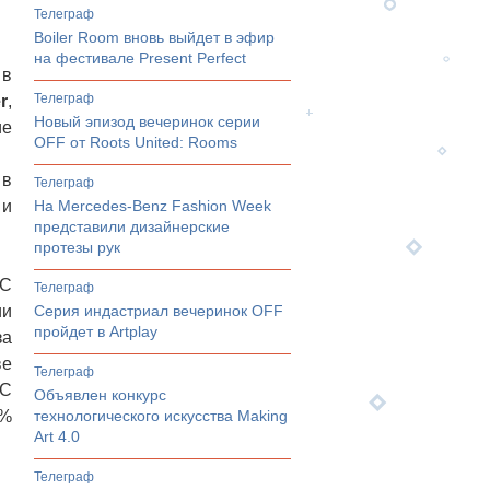
телеграф
Boiler Room вновь выйдет в эфир
на фестивале Present Perfect
 в
телеграф
r
,
Новый эпизод вечеринок серии
ие
OFF от Roots United: Rooms
 в
телеграф
 и
На Mercedes-Benz Fashion Week
представили дизайнерские
протезы рук
ЕС
телеграф
ии
Серия индастриал вечеринок OFF
пройдет в Artplay
за
ве
телеграф
ЭС
Объявлен конкурс
1%
технологического искусства Making
Art 4.0
телеграф