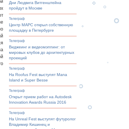
ри
Дни Людвига Витгенштейна
их
пройдут в Москве
ют
телеграф
не
Центр МАРС открыл собственную
но
площадку в Петербурге
ий
телеграф
ся
Виджеинг и видеомэппинг: от
на
мировых клубов до архитектурных
ой
проекций
то
телеграф
На Roofus Fest выступят Mana
Island и Super Besse
телеграф
Открыт прием работ на Autodesk
Innovation Awards Russia 2016
телеграф
На Unreal Fest выступят футуролог
Владимир Кишинец и