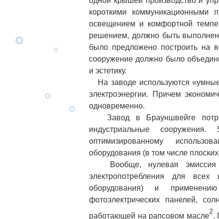
одной крышей производство и упр
короткими коммуникационными п
освещением и комфортной темпер
решением, должно быть выполнено
было предложено построить на в
сооружение должно было объедини
и эстетику.
На заводе используются «умные»
электроэнергии. Причем экономи
одновременно.
Завод в Брауншвейге потребл
индустриальные сооружения. 
оптимизированному использо
оборудования (в том числе плоски
Вообще, нулевая эмиссия зде
электропотребления для всех 
оборудования) и применению
фотоэлектрических панелей, сол
2
работающей на рапсовом масле
.