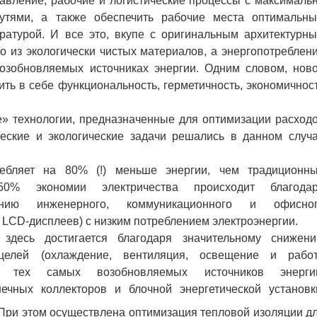
авление, рабочие и логистические процессы с максималь
утями, а также обеспечить рабочие места оптимальн
атурой. И все это, вкупе с оригинальным архитектурн
 из экологически чистых материалов, а энергопотреблен
озобновляемых источниках энергии. Одним словом, нов
ть в себе функциональность, герметичность, экономичнос
 технологии, предназначенные для оптимизации расход
ческие и экологические задачи решались в данном случ
яет на 80% (!) меньше энергии, чем традиционн
50% экономии электричества происходит благода
ванию инженерного, коммуникационного и офисно
х LCD-дисплеев) с низким потреблением электроэнергии.
сь достигается благодаря значительному снижен
целей (охлаждение, вентиляция, освещение и рабо
 тех самых возобновляемых источников энерги
нечных коллекторов и блочной энергетической установк
 При этом осуществлена оптимизация тепловой изоляции д