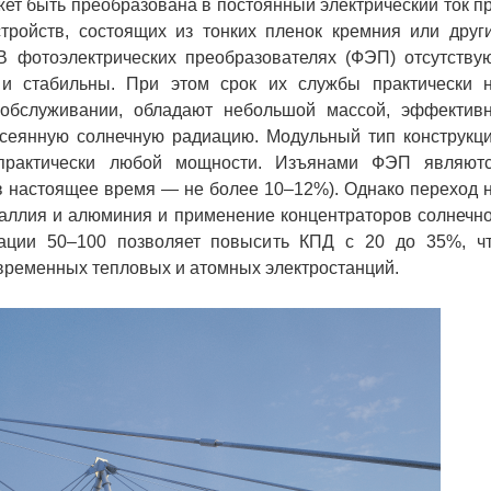
т быть преобразована в постоянный электрический ток п
ройств, состоящих из тонких пленок кремния или друг
В фотоэлектрических преобразователях (ФЭП) отсутству
и стабильны. При этом срок их службы практически 
 обслуживании, обладают небольшой массой, эффектив
ссеянную солнечную радиацию. Модульный тип конструкц
и практически любой мощности. Изъянами ФЭП являют
(в настоящее время — не более 10–12%). Однако переход 
галлия и алюминия и применение концентраторов солнечн
рации 50–100 позволяет повысить КПД с 20 до 35%, ч
временных тепловых и атомных электростанций.