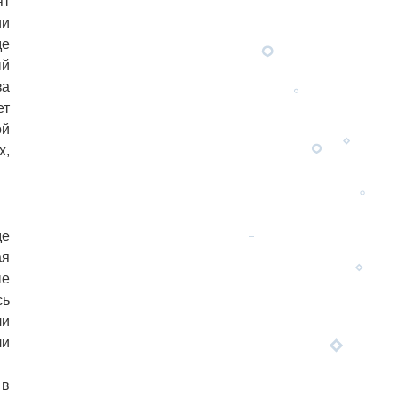
ят
ии
де
ый
за
ет
ой
х,
де
ая
ые
сь
ли
ли
 в