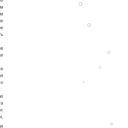
но
ым
ым
ие
ое
ть
ов
ае
ые
ря
го
ию
та
и:
и,
ля