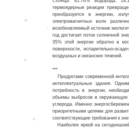
Солнца: 81.76% водорода, 18
термоядерные реакции превращен
преобразуется в энергию, изл
электромагнитных волн различ
возобновляемый источник экологи
год достигает поток солнечной эн
35% этой энергии обратно в кос
поверхности, испарительно-осадо
воздушных и океанских течений.
***
Продуктами современной интелле
интеллектуальные здания. Одним
потребность в энергии, необход
объемы выбросов в окружающую с
углерода. Именно энергосбережен
приоритетными целями для развит
соответствующие требования к эне
Наиболее яркой на сегодняшний 