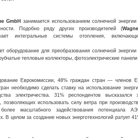
eme GmbH
занимается использованием солнечной энергии
ности. Подобно ряду других производителей (
Wagne
ает интегральные системы отопления, включающ
 оборудование для преобразования солнечной энергии
трубчатые тепловые коллекторы, фотоэлектрические панели
ование Еврокомиссии, 48% граждан стран — членов 
стран необходимо сделать ставку на использование энерг
дства электричества. 31% респондентов высказался 
й, позволяющих использовать силу ветра при производст
ь более масштабного задействования потенциала А
 В целом за создание новых энерготехнологий ратует 4