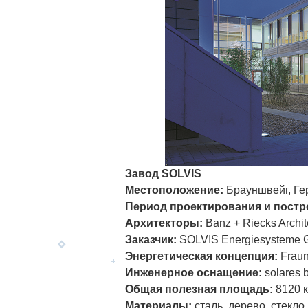
Завод SOLVIS
Местоположение:
Брауншвейг, Ге
Период проектирования и постр
Архитекторы:
Banz + Riecks Archi
Заказчик:
SOLVIS Energiesysteme
Энергетическая концепция:
Fraun
Инженерное оснащение:
solares 
Общая полезная площадь:
8120 к
Материалы:
сталь, дерево, стекло,