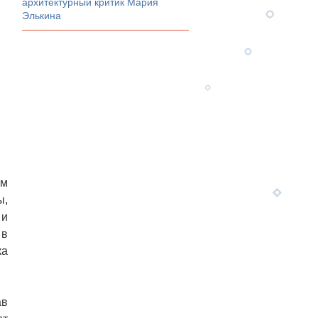
архитектурный критик Мария
Элькина
ом
ы,
 и
 в
ка
ав