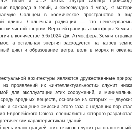
.14% гелия и 0.1% азота. Внутри Солнца происход
ия водорода в гелий, и ежесекундно 4 млрд. кг матер
учаемую Солнцем в космическое пространство в ви
ной длины. Солнечная радиация — это неисчерпаем
чески чистой энергии. Верхней границы атмосферы Земли 
ергии в количестве 5.6х1024 Дж. Атмосфера Земли отража
мос, а остальная энергия расходуется на нагрев земн
чный цикл и образование ветра, волн в морях и океана
ктуальной архитектуры являются дружественные приро
 из проявлений их «интеллектуальности» служит низк
имой для эксплуатации этих сооружений, и минимальн
реду вредных веществ, основное из которых — двуоки
ие и сокращение эмиссии этого газа с недавних пор ста
ия Европейского Союза, специалисты которого разработа
ргетическим характеристикам зданий.
день иллюстрацией этих тезисов служит расположенный