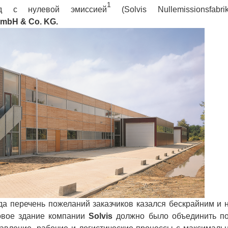
1
од с нулевой эмиссией
(Solvis Nullemissionsfabrik
GmbH & Co. KG.
 перечень пожеланий заказчиков казался бескрайним и 
овое здание компании
Solvis
должно было объединить п