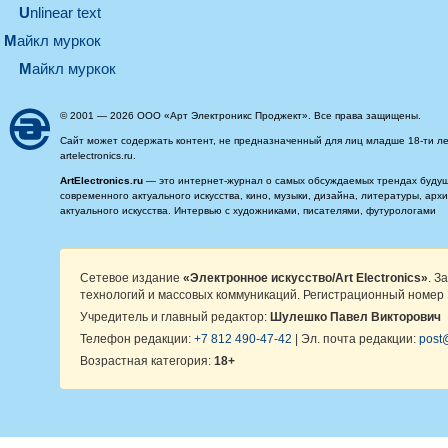
Unlinear text
майкл муркок
майкл муркок
© 2001 — 2026 ООО «Арт Электроникс Проджект». Все права защищены.
Сайт может содержать контент, не предназначенный для лиц младше 18-ти ле
artelectronics.ru.
ArtElectronics.ru
— это интернет-журнал о самых обсуждаемых трендах будущег
современного актуального искусства, кино, музыки, дизайна, литературы, ар
актуального искусства. Интервью с художниками, писателями, футурологами
Сетевое издание
«Электронное искусство/Art Electronics»
. З
технологий и массовых коммуникаций. Регистрационный номер 
Учредитель и главный редактор:
Шулешко Павел Викторович
Телефон редакции:
+7 812 490-47-42
| Эл. почта редакции:
post@
Возрастная категория:
18+