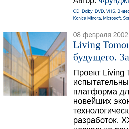
Автор:
Фрунджя
CD
,
Dolby
,
DVD
,
VHS
,
Виде
Konica Minolta
,
Microsoft
,
So
08 февраля 2002
Living Tomo
будущего. За
Проект Living 
испытательны
платформа дл
новейших эко
технологичес
разработок. X