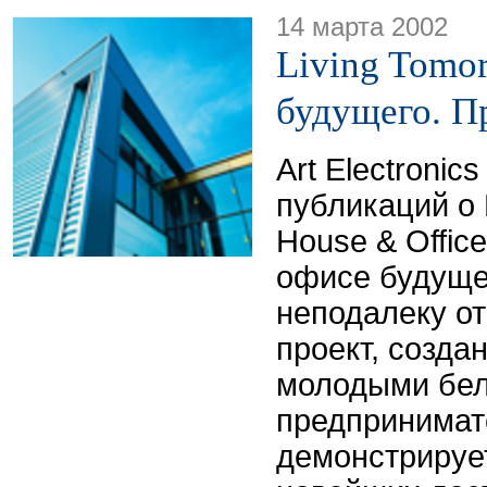
14 марта 2002
Living Tomo
будущего. П
Art Electroni
публикаций о 
House & Office
офисе будуще
неподалеку от
проект, созда
молодыми бел
предпринимат
демонстрируе