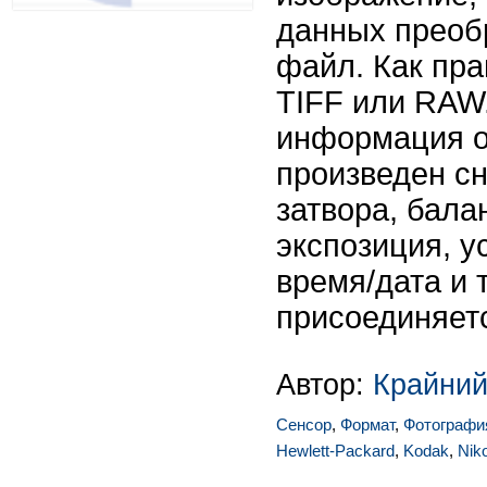
данных преоб
файл. Как пр
TIFF или RAW
информация о 
произведен сн
затвора, бала
экспозиция, у
время/дата и т
присоединяетс
Автор:
Крайний
Сенсор
,
Формат
,
Фотографи
Hewlett-Packard
,
Kodak
,
Nik