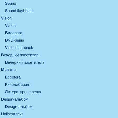
sound
Sound flashback
vision
vision
видеоарт
DVD-ревю
Vision flashback
вечерний посетитель
вечерний посетитель
миражи
et cetera
кинолабиринт
литературное ревю
design-альбом
design-альбом
unlinear text