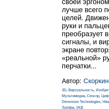
своей эргоном
лучше всего п
целей. Движе
руки и пальце
преобразует в
сигналы, и ви
экране повто
«реальной» р
перчатки...
Автор:
Скоркин
3D
,
Виртуальность
,
Изобре
Мультимедиа
,
Сенсор
,
Циф
Dimension Technologies
,
Hita
Toshiba
,
VKB