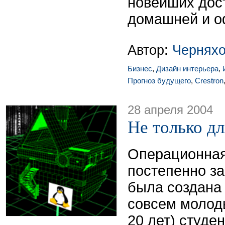
новейших дос
домашней и о
Автор:
Чернях
Бизнес
,
Дизайн интерьера
,
Прогноз будущего
,
Crestron
28 апреля 2004
Не только д
Операционная
постепенно з
была создана
совсем молод
20 лет) студе