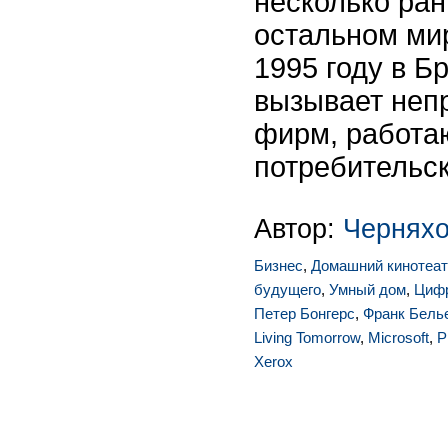
несколько ран
остальном мир
1995 году в Б
вызывает неп
фирм, работа
потребительск
Автор:
Чернях
Бизнес
,
Домашний кинотеат
будущего
,
Умный дом
,
Цифр
Петер Бонгерс
,
Франк Бель
Living Tomorrow
,
Microsoft
,
P
Xerox