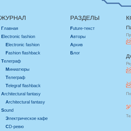
ЖУРНАЛ
РАЗДЕЛЫ
К
П
Главная
Future-текст
Пр
electronic fashion
Авторы
electronic fashion
Архив
Fashion flashback
Блог
Д
телеграф
Ре
миниатюры
телеграф
Telegraf flashback
architectural fantasy
По
architectural fantasy
sound
Те
электрическое кафе
CD-ревю