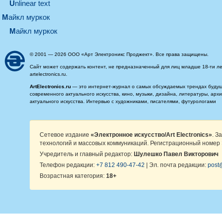
Unlinear text
майкл муркок
майкл муркок
© 2001 — 2026 ООО «Арт Электроникс Проджект». Все права защищены.
Сайт может содержать контент, не предназначенный для лиц младше 18-ти ле
artelectronics.ru.
ArtElectronics.ru
— это интернет-журнал о самых обсуждаемых трендах будущег
современного актуального искусства, кино, музыки, дизайна, литературы, ар
актуального искусства. Интервью с художниками, писателями, футурологами
Сетевое издание
«Электронное искусство/Art Electronics»
. З
технологий и массовых коммуникаций. Регистрационный номер 
Учредитель и главный редактор:
Шулешко Павел Викторович
Телефон редакции:
+7 812 490-47-42
| Эл. почта редакции:
post@
Возрастная категория:
18+