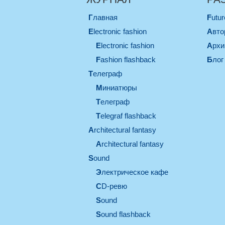
Главная
Futu
electronic fashion
Авт
electronic fashion
Арх
Fashion flashback
Блог
телеграф
миниатюры
телеграф
Telegraf flashback
architectural fantasy
architectural fantasy
sound
электрическое кафе
CD-ревю
sound
Sound flashback