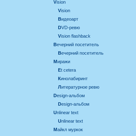
vision
vision
видеоарт
DVD-ревю
Vision flashback
вечерний посетитель
вечерний посетитель
миражи
et cetera
кинолабиринт
литературное ревю
design-альбом
design-альбом
unlinear text
Unlinear text
майкл муркок