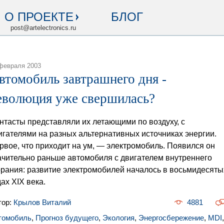
О ПРОЕКТЕ
БЛОГ
post@artelectronics.ru
февраля 2003
втомобиль завтрашнего дня -
еволюция уже свершилась?
нтасты представляли их летающими по воздуху, с
игателями на разных альтернативных источниках энергии.
рвое, что приходит на ум, — электромобиль. Появился он
ачительно раньше автомобиля с двигателем внутреннего
орания: развитие электромобилей началось в восьмидесяты
дах XIX века.
тор:
Крылов Виталий
4881
томобиль
,
Прогноз будущего
,
Экология
,
Энергосбережение
,
MDI
,