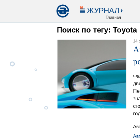
ЖУРНАЛ
Главная
Поиск по тегу: Toyota
14 
А
р
Фа
дв
Пе
зн
сг
го
Ав
Ав