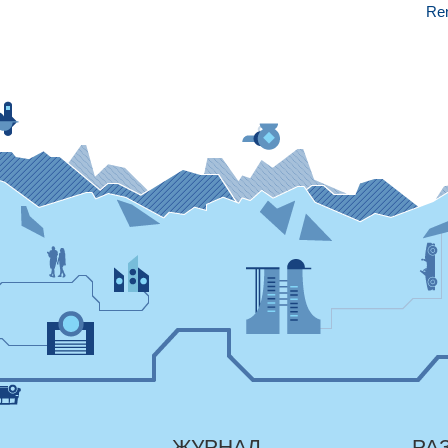
Ren
ЖУРНАЛ
РА