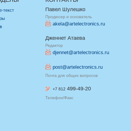
Павел Шулешко
re-текст
Продюсер и основатель
оры
akela@artelectronics.ru
ив
Дженнет Атаева
Редактор
djennet@artelectronics.ru
post@artelectronics.ru
Почта для общих вопросов
499-49-20
+7 812
Телефон/Факс