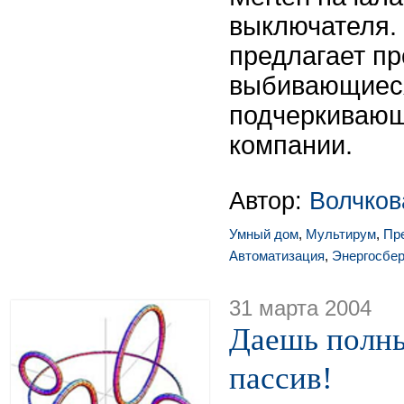
выключателя.
предлагает пр
выбивающиеся
подчеркивающ
компании.
Автор:
Волчков
Умный дом
,
Мультирум
,
Пр
Автоматизация
,
Энергосбе
31 марта 2004
Даешь полны
пассив!