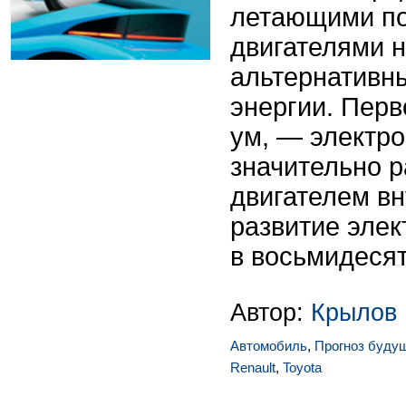
летающими по 
двигателями 
альтернативн
энергии. Перв
ум, — электр
значительно 
двигателем вн
развитие эле
в восьмидесят
Автор:
Крылов 
Автомобиль
,
Прогноз буду
Renault
,
Toyota