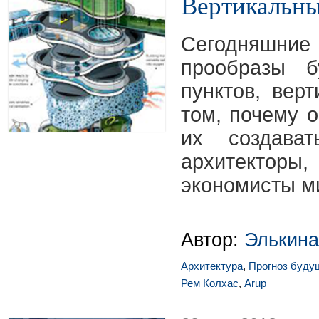
Вертикальны
Сегодняшние
прообразы б
пунктов, вер
том, почему 
их создава
архитекто
экономисты м
Автор:
Элькина
Архитектура
,
Прогноз буду
Рем Колхас
,
Arup