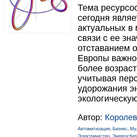
Тема ресурсо
сегодня являе
актуальных в 
связи с ее зн
отставанием 
Европы важно
более возраст
учитывая пер
удорожания э
экологическу
Автор:
Короле
Автоматизация
,
Бизнес
,
Му
Электричество
,
Энергосбе