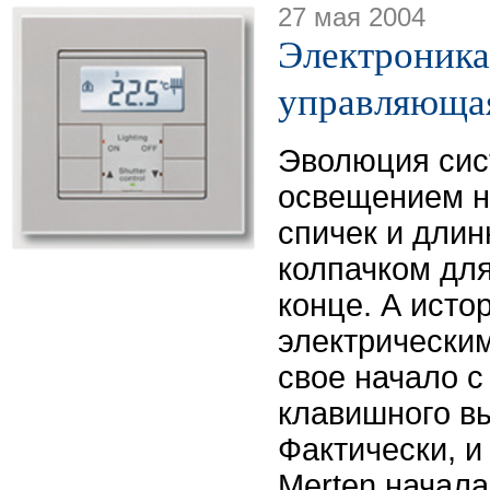
27 мая 2004
Электроника
управляюща
Эволюция сис
освещением н
спичек и длин
колпачком для
конце. А исто
электрически
свое начало с
клавишного в
Фактически, и
Merten начала