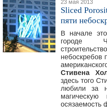
23 мая 2013
Sliced Poros
пяти небоск
В начале это
городе Ч
строител
небоскребов п
американс
Стивена Хо
здесь того Ст
любили за н
магическую
осязаемость 