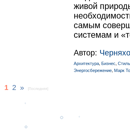
живой природы
необходимост
самым совер
системам и «т
Автор:
Чернях
Архитектура
,
Бизнес
,
Стил
Энергосбережение
,
Марк Т
1
2
»
[Последняя]