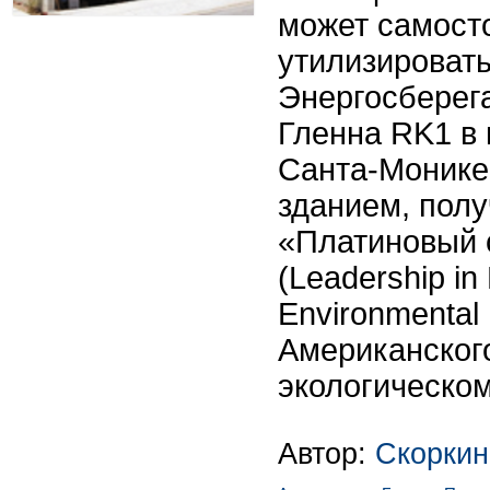
может самост
утилизировать
Энергосберег
Гленна RK1 в
Санта-Монике
зданием, пол
«Платиновый 
(Leadership in
Environmental
Американског
экологическом
Автор:
Скоркин