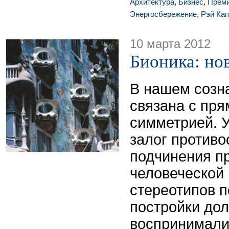
Архитектура
,
Бизнес
,
Прем
Энергосбережение
,
Рэй Ка
10 марта 2012
Бионика: но
В нашем созн
связана с пр
симметрией. 
залог противо
подчинения п
человеческой 
стереотипов 
постройки дол
воспринимали