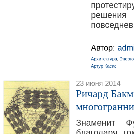
протести
решен
повседнев
Автор:
adm
Архитектура
,
Энерг
Артур Касас
23 июня 2014
Ричард Бакм
многогранни
Знаменит Ф
благодаря то