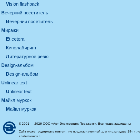
Vision flashback
вечерний посетитель
вечерний посетитель
миражи
et cetera
кинолабиринт
литературное ревю
design-альбом
design-альбом
unlinear text
Unlinear text
майкл муркок
майкл муркок
© 2001 — 2026 ООО «Арт Электроникс Проджект». Все права защищены.
Сайт может содержать контент, не предназначенный для лиц младше 18-ти ле
artelectronics.ru.