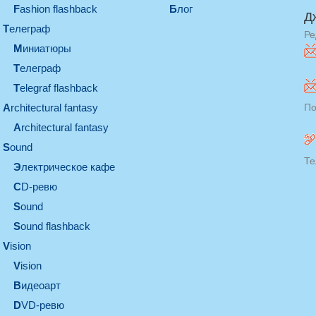
Fashion flashback
Блог
Д
телеграф
Ре
миниатюры
телеграф
Telegraf flashback
architectural fantasy
По
architectural fantasy
sound
Те
электрическое кафе
CD-ревю
sound
Sound flashback
vision
vision
видеоарт
DVD-ревю