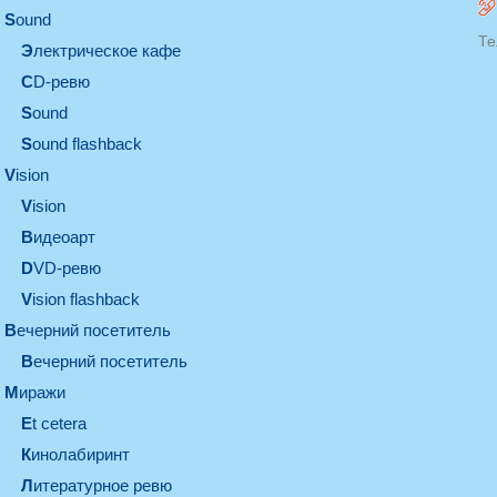
sound
Те
электрическое кафе
CD-ревю
sound
Sound flashback
vision
vision
видеоарт
DVD-ревю
Vision flashback
вечерний посетитель
вечерний посетитель
миражи
et cetera
кинолабиринт
литературное ревю