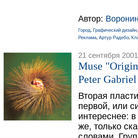
Автор:
Ворони
Город
,
Графический дизайн
Реклама
,
Артур Радебо
,
Кл
21 сентября 2001
Muse "Origin
Peter Gabrie
Вторая пласти
первой, или с
интереснее: в 
же, только ск
словами. Груп