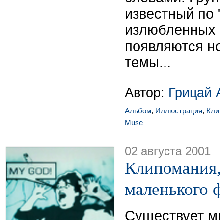
известный по 
излюбленных 
появляются н
темы...
Автор:
Грицай 
Альбом
,
Иллюстрация
,
Кли
Muse
02 августа 2001
Клипомания,
маленького 
Существует мн