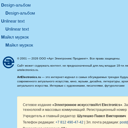
design-альбом
design-альбом
unlinear text
Unlinear text
майкл муркок
майкл муркок
© 2001 — 2026 ООО «Арт Электроникс Проджект». Все права защищены.
Сайт может содержать контент, не предназначенный для лиц младше 18-ти ле
artelectronics.ru.
ArtElectronics.ru
— это интернет-журнал о самых обсуждаемых трендах будущег
современного актуального искусства, кино, музыки, дизайна, литературы, ар
актуального искусства. Интервью с художниками, писателями, футурологами
Сетевое издание
«Электронное искусство/Art Electronics»
. З
технологий и массовых коммуникаций. Регистрационный номер 
Учредитель и главный редактор:
Шулешко Павел Викторович
Телефон редакции:
+7 812 490-47-42
| Эл. почта редакции:
post@