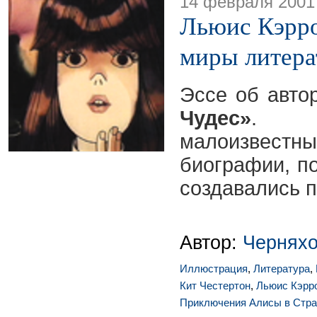
14 февраля 2001
Льюис Кэрро
миры литер
Эссе об авт
Чудес»
. 
малоизве
биографии, по
создавались 
Автор:
Чернях
Иллюстрация
,
Литература
,
Кит Честертон
,
Льюис Кэрр
Приключения Алисы в Стра