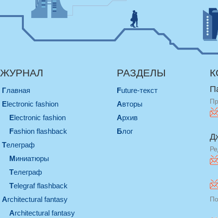
ЖУРНАЛ
РАЗДЕЛЫ
К
П
Главная
Future-текст
Пр
electronic fashion
Авторы
electronic fashion
Архив
Fashion flashback
Блог
Д
телеграф
Ре
миниатюры
телеграф
Telegraf flashback
architectural fantasy
По
architectural fantasy