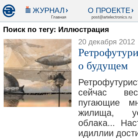
ЖУРНАЛ
О ПРОЕКТЕ
Главная
post@artelectronics.ru
Поиск по тегу: Иллюстрация
20 декабря 2012
Ретрофутури
о будущем
Ретрофутур
сейчас вес
пугающие мн
жилища, у
облака... На
идиллии дости