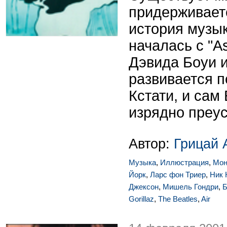
придерживаетс
история музы
началась с "A
Дэвида Боуи и
развивается 
Кстати, и сам
изрядно преус
Автор:
Грицай 
Музыка
,
Иллюстрация
,
Мон
Йорк
,
Ларс фон Триер
,
Ник 
Джексон
,
Мишель Гондри
,
Б
Gorillaz
,
The Beatles
,
Air