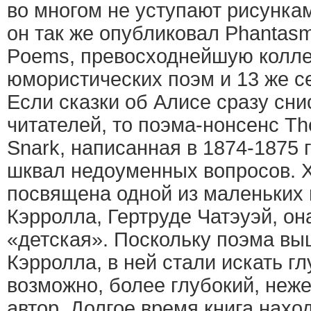
во многом не уступают рисункам
он так же опубликовал Phantasm
Poems, превосходнейшую колле
юмористических поэм и 13 же с
Если сказки об Алисе сразу сн
читателей, то поэма-нонсенс The
Snark, написанная в 1874-1875 г
шквал недоуменных вопросов. Х
посвящена одной из маленьких
Кэрролла, Гертруде Чатэуэй, он
«детская». Поскольку поэма вы
Кэрролла, в ней стали искать г
возможно, более глубокий, неж
автор. Долгое время книга нахо