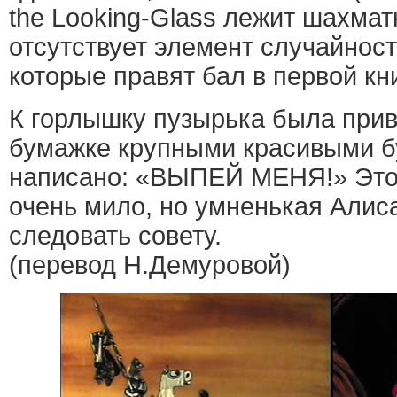
the Looking-Glass лежит шахмат
отсутствует элемент случайности
которые правят бал в первой кни
К горлышку пузырька была прив
бумажке крупными красивыми б
написано: «ВЫПЕЙ МЕНЯ!» Это,
очень мило, но умненькая Алис
следовать совету.
(перевод Н.Демуровой)