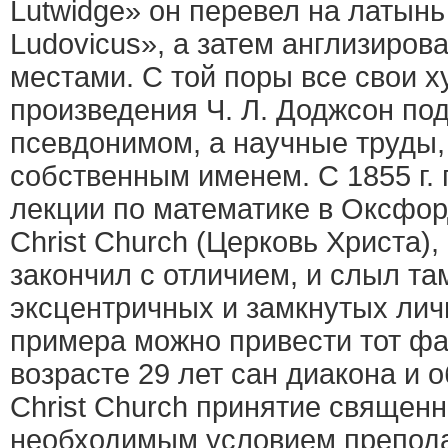
Lutwidge» он перевел на латынь
Ludovicus», а затем англизиров
местами. С той поры все свои 
произведения Ч. Л. Доджсон по
псевдонимом, а научные труды, 
собственным именем. С 1855 г. п
лекции по математике в Оксфо
Christ Church (Церковь Христа),
закончил с отличием, и слыл та
эксцентричных и замкнутых лич
примера можно привести тот фак
возрасте 29 лет сан диакона и о
Christ Church принятие священ
необходимым условием препода