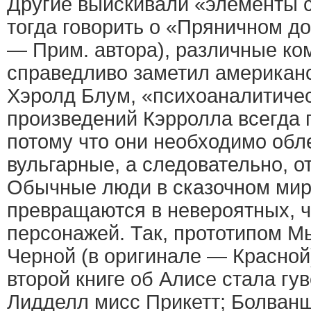
Другие выискивали «элементы с
тогда говорить о «Пряничном д
— Прим. автора), различные ком
справедливо заметил американ
Хэролд Блум, «психоаналитиче
произведений Кэрролла всегда 
потому что они необходимо обл
вульгарные, а следовательно, о
Обычные люди в сказочном мир
превращаются в невероятных, 
персонажей. Так, прототипом М
Черной (в оригинале — Красной
второй книге об Алисе стала гу
Лидделл мисс Прикетт; Болванщ