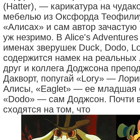
(Hatter), — карикатура на чудак
мебелью из Оксфорда Теофилиу
«Алисах» и сам автор зачастую 
уж незримо. В Alice's Adventures
именах зверушек Duck, Dodo, Lo
содержится намек на реальных 
друг и коллега Доджсона преп
Дакворт, попугай «Lory» — Лори
Алисы, «Eaglet» — ее младшая с
«Dodo» — сам Доджсон. Почти 
сходятся на том, что