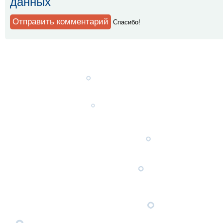
данных
Спaсибо!