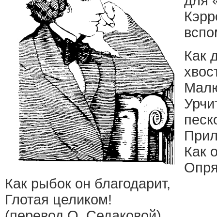
для 
Кэрр
вспо
Как 
хвос
Малю
Урчи
песк
Прил
Как 
Опря
Как рыбок он благодарит,
Глотая целиком!
(перевод О. Седаковой)