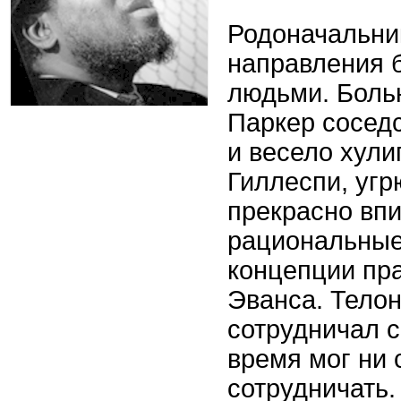
Родоначальни
направления 
людьми. Боль
Паркер сосед
и весело хул
Гиллеспи, уг
прекрасно впи
рациональные
концепции пр
Эванса. Тело
сотрудничал с
время мог ни 
сотрудничать.