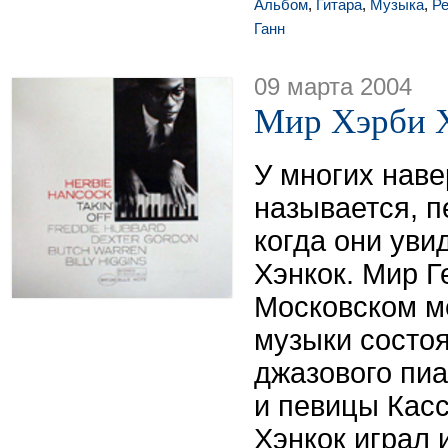
Альбом
,
Гитара
,
Музыка
,
Р
Ганн
09 марта 2004
Мир Хэрби 
У многих наве
называется, п
когда они ув
Хэнкок. Мир Г
Московском м
музыки состо
джазового пи
и певицы Кас
Хэнкок играл и