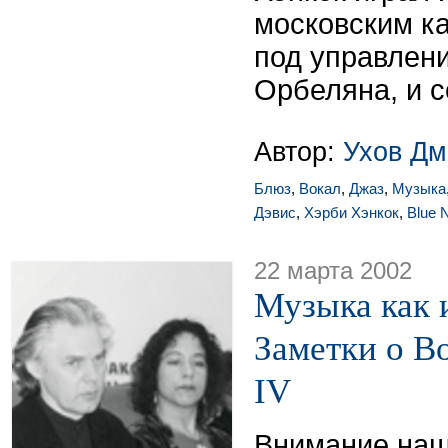
московским к
под управлен
Орбеляна, и с
Автор:
Ухов Дм
Блюз
,
Вокал
,
Джаз
,
Музыка
Дэвис
,
Хэрби Хэнкок
,
Blue 
22 марта 2002
Музыка как 
Заметки о Bo
IV
Внимание наш