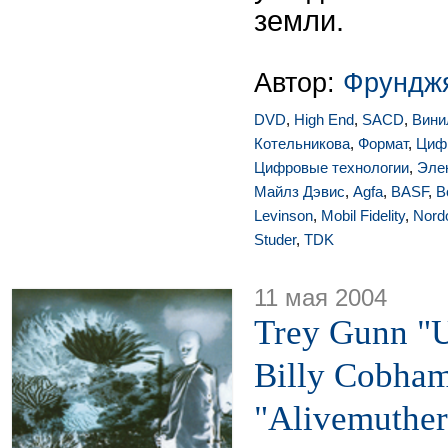
земли.
Автор:
Фрунджя
DVD
,
High End
,
SACD
,
Вини
Котельникова
,
Формат
,
Цифр
Цифровые технологии
,
Эле
Майлз Дэвис
,
Agfa
,
BASF
,
B
Levinson
,
Mobil Fidelity
,
Nord
Studer
,
TDK
11 мая 2004
Trey Gunn "U
Billy Cobha
"Alivemuther