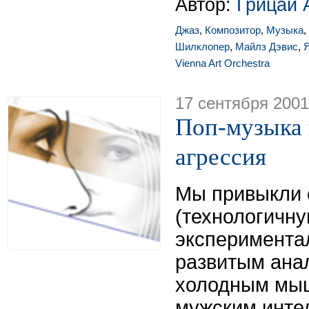
Автор:
Грицай 
Джаз
,
Композитор
,
Музыка
,
Шилклопер
,
Майлз Дэвис
,
Я
Vienna Art Orchestra
17 сентября 2001
Поп-музыка 
агрессия
Мы привыкли 
(технологичну
эксперимента
развитым ана
холодным мыш
мужским инте