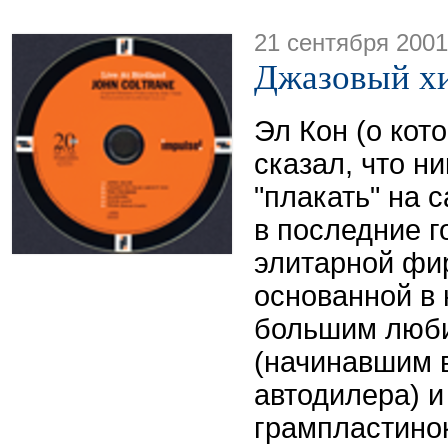
21 сентября 2001
Джазовый хи
Эл Кон (о кото
сказал, что н
"плакать" на с
в последние г
элитарной фи
основанной в н
большим люб
(начинавшим в
автодилера) 
грампластино