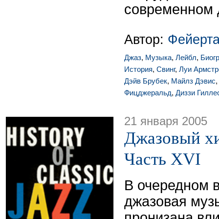
современном 
Автор:
Фейерта
Джаз
,
Музыка
,
Лейбл
,
Биог
История
,
Свинг
,
Луи Армстр
Дэйв Брубек
,
Майлз Дэвис
Фицджеральд
,
Диззи Гилле
21 января 2005
Джазовый хи
Часть XVI
В очередном 
джазовая муз
пронизана вл