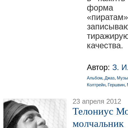
форма 
«пират
записыва
тиражиру
качества.
Автор:
З. И
Альбом
,
Джаз
,
Музы
Колтрейн
,
Гершвин
,
23 апреля 2012
Телониус Мо
молчальник