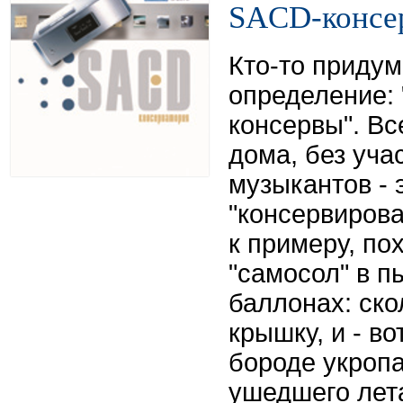
SACD-консе
Кто-то приду
определение:
консервы". Вс
дома, без уча
музыкантов - 
"консервирова
к примеру, по
"самосол" в 
баллонах: ск
крышку, и - во
бороде укропа
ушедшего лета