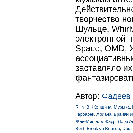
Действительно
творчество но
Шульце, Whirl
электронной п
Space, OMD, 
ассоциативны
заставляло их
фантазировать
Автор:
Фадеев 
R~n~B
,
Женщина
,
Музыка
,
Гарбарек
,
Ариана
,
Брайан И
Жан-Мишель Жарр
,
Лори А
Bent
,
Brooklyn Bounce
,
Desti