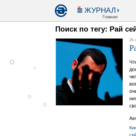
ЖУРНАЛ
Главная
Поиск по тегу: Рай се
26 
Р
Чт
до
че
во
оч
ни
св
Ав
Ки
се