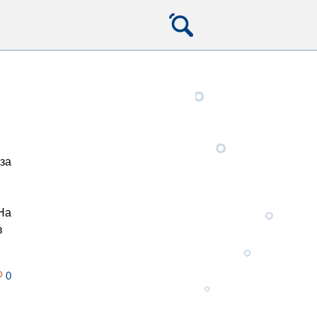
за
На
в
0