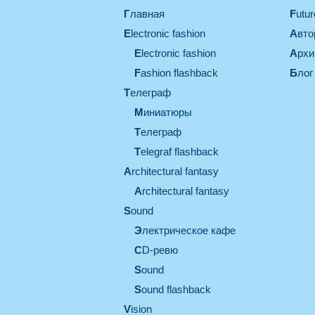
Главная
Futu
electronic fashion
Авт
electronic fashion
Арх
Fashion flashback
Блог
телеграф
миниатюры
телеграф
Telegraf flashback
architectural fantasy
architectural fantasy
sound
электрическое кафе
CD-ревю
sound
Sound flashback
vision