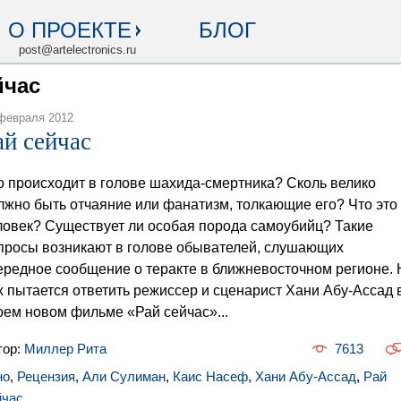
О ПРОЕКТЕ
БЛОГ
post@artelectronics.ru
йчас
февраля 2012
ай сейчас
о происходит в голове шахида-смертника? Сколь велико
лжно быть отчаяние или фанатизм, толкающие его? Что это 
ловек? Существует ли особая порода самоубийц? Такие
просы возникают в голове обывателей, слушающих
ередное сообщение о теракте в ближневосточном регионе. 
х пытается ответить режиссер и сценарист Хани Абу-Ассад 
оем новом фильме «Рай сейчас»...
тор:
Миллер Рита
7613
но
,
Рецензия
,
Али Сулиман
,
Каис Насеф
,
Хани Абу-Ассад
,
Рай
йчас