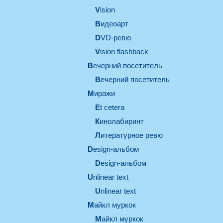
vision
видеоарт
DVD-ревю
Vision flashback
вечерний посетитель
вечерний посетитель
миражи
et cetera
кинолабиринт
литературное ревю
design-альбом
design-альбом
unlinear text
Unlinear text
майкл муркок
майкл муркок