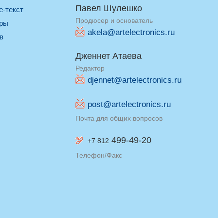
Павел Шулешко
re-текст
Продюсер и основатель
оры
akela@artelectronics.ru
ив
Дженнет Атаева
Редактор
djennet@artelectronics.ru
post@artelectronics.ru
Почта для общих вопросов
499-49-20
+7 812
Телефон/Факс