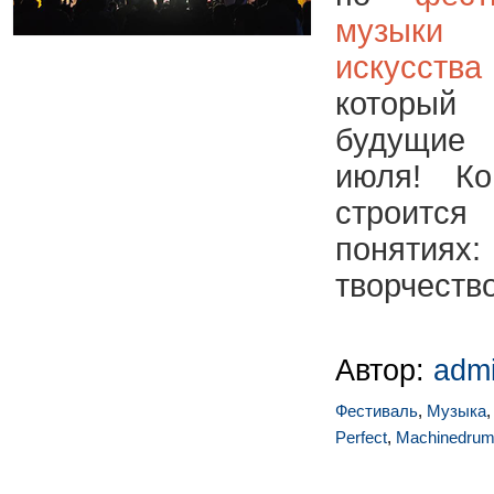
музыки
искусст
который
будущие
июля!
Ко
строится
понятиях
творчество
Автор:
adm
Фестиваль
,
Музыка
Perfect
,
Machinedru