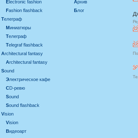
electronic fashion
Архив
Fashion flashback
Блог
Д
телеграф
Ре
миниатюры
телеграф
Telegraf flashback
architectural fantasy
По
architectural fantasy
sound
Те
электрическое кафе
CD-ревю
sound
Sound flashback
vision
vision
видеоарт