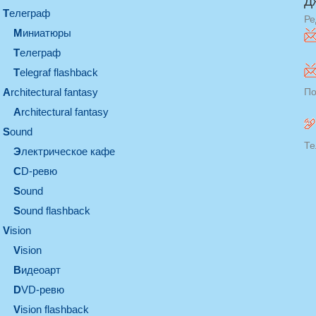
Д
телеграф
Ре
миниатюры
телеграф
Telegraf flashback
architectural fantasy
По
architectural fantasy
sound
Те
электрическое кафе
CD-ревю
sound
Sound flashback
vision
vision
видеоарт
DVD-ревю
Vision flashback