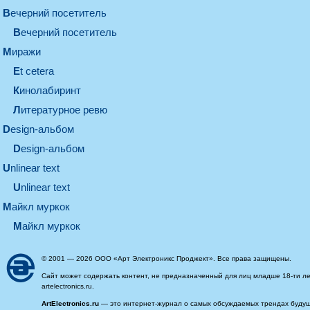
вечерний посетитель
вечерний посетитель
миражи
et cetera
кинолабиринт
литературное ревю
design-альбом
design-альбом
unlinear text
Unlinear text
майкл муркок
майкл муркок
© 2001 — 2026 ООО «Арт Электроникс Проджект». Все права защищены.
Сайт может содержать контент, не предназначенный для лиц младше 18-ти ле
artelectronics.ru.
ArtElectronics.ru
— это интернет-журнал о самых обсуждаемых трендах будущег