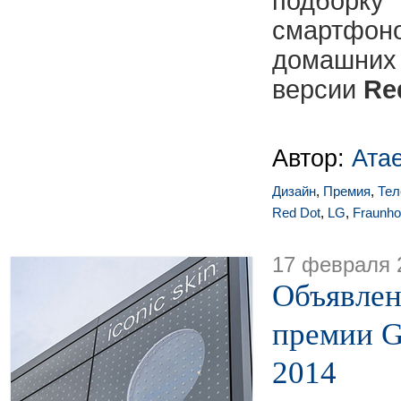
подбо
смартфо
домашних 
версии
Re
Автор:
Ата
Дизайн
,
Премия
,
Тел
Red Dot
,
LG
,
Fraunho
17 февраля 
Объявлен
премии G
2014