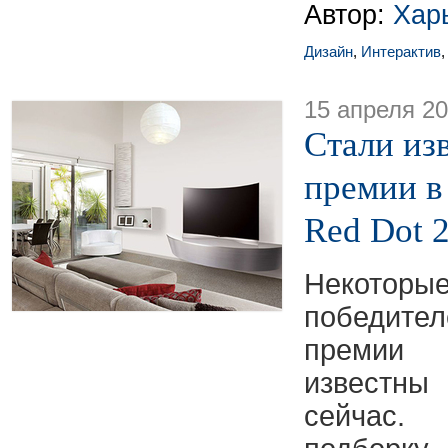
Автор:
Хар
Дизайн
,
Интерактив
15 апреля 2
Стали из
премии в
Red Dot 
Некот
победит
преми
известн
сейчас