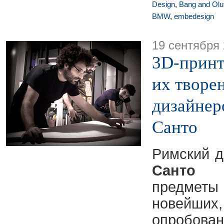
Design
,
Bang and Olu
BMW
,
embedesign
19 сентября
3D-принт
их творе
дизайнер
Санто
Римский 
Санто
ра
предметы 
новей
опробов