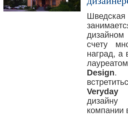
дизайнер
Шведска
занимае
дизайном
счету мн
наград, а 
лауреат
Design
.
встрети
Veryday
п
дизайну
компании 