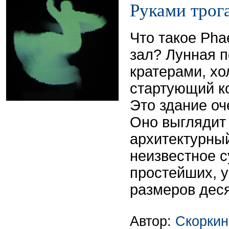
Руками трог
Что такое Ph
зал? Лунная п
кратерами, х
стартующий к
Это здание оч
Оно выглядит 
архитектурный
неизвестное с
простейших, 
размеров деся
Автор:
Скоркин