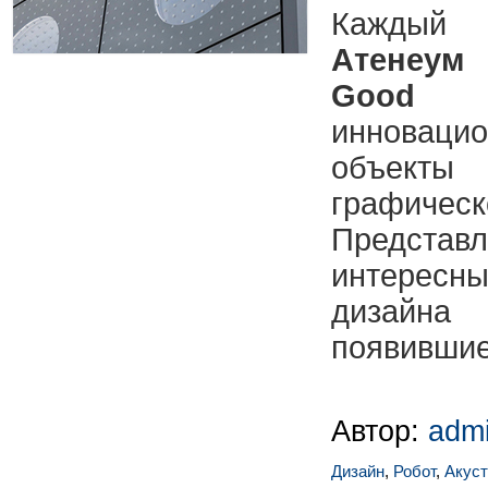
Кажды
Атенеум
н
Good D
инноваци
объекты
графич
Предс
интересн
дизай
появившиес
Автор:
adm
Дизайн
,
Робот
,
Акуст