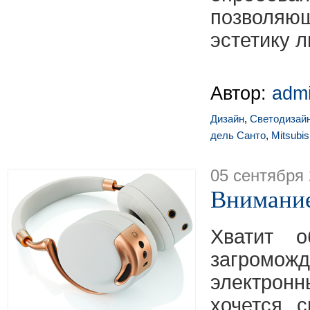
позволяющ
эстетику 
Автор:
adm
Дизайн
,
Светодизай
дель Санто
,
Mitsubis
05 сентября
Внимание
Хватит об
загромож
электронн
хочется 