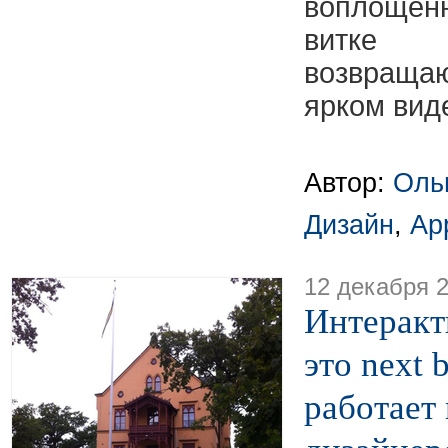
воплощё
витке
возвращаю
ярком вид
Автор:
Оль
Дизайн
,
Ap
12 декабря 
Интеракт
это next b
работает