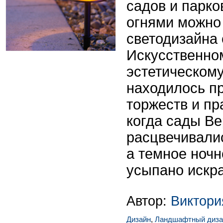
садов и парк
огнями можно 
светодизайна
Искусственном
эстетическом
находилось п
торжеств и пр
когда сады Ве
расцвечивали
а темное ноч
усыпано искр
Автор:
Виктор
Дизайн
,
Ландшафтный диза