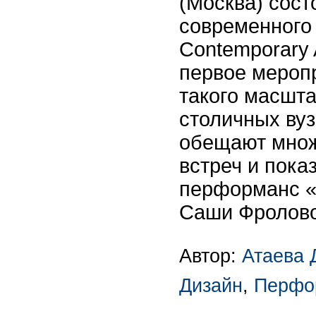
(Москва) сост
современного 
Contemporary 
первое меропр
такого масшта
столичных вуз
обещают множ
встреч и показ
перформанс «
Саши Фролово
Автор:
Атаева 
Дизайн
,
Перфо