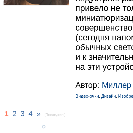
привело не то
миниатюризац
совершенств
(сегодня нап
обычных свето
и к значител
на эти устройс
Автор:
Миллер
Видео-очки
,
Дизайн
,
Изобре
1
2
3
4
»
[Последняя]