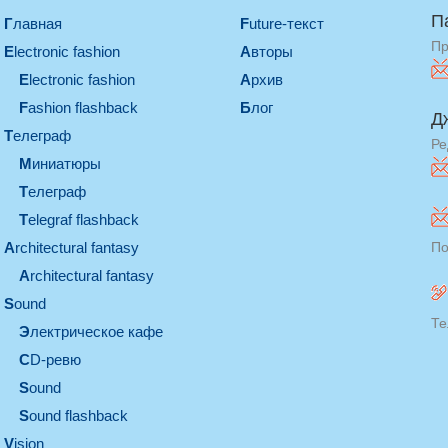
П
Главная
Future-текст
Пр
electronic fashion
Авторы
electronic fashion
Архив
Fashion flashback
Блог
Д
телеграф
Ре
миниатюры
телеграф
Telegraf flashback
architectural fantasy
По
architectural fantasy
sound
Те
электрическое кафе
CD-ревю
sound
Sound flashback
vision