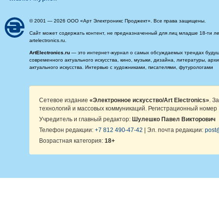
© 2001 — 2026 ООО «Арт Электроникс Проджект». Все права защищены.
Сайт может содержать контент, не предназначенный для лиц младше 18-ти ле
artelectronics.ru.
ArtElectronics.ru
— это интернет-журнал о самых обсуждаемых трендах будущег
современного актуального искусства, кино, музыки, дизайна, литературы, ар
актуального искусства. Интервью с художниками, писателями, футурологами
Сетевое издание
«Электронное искусство/Art Electronics»
. З
технологий и массовых коммуникаций. Регистрационный номер 
Учредитель и главный редактор:
Шулешко Павел Викторович
Телефон редакции:
+7 812 490-47-42
| Эл. почта редакции:
post@
Возрастная категория:
18+