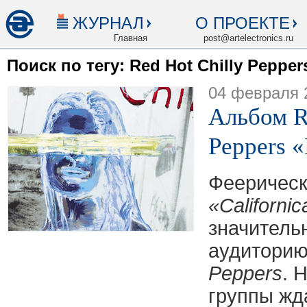
ЖУРНАЛ
О ПРОЕКТЕ
Главная
post@artelectronics.ru
Поиск по тегу: Red Hot Chilly Pepper
04 февраля 
Альбом R
Peppers 
Феерическ
«Californic
значитель
аудитори
Peppers
. 
группы жда