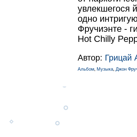
увлекшегося 
одно интригу
Фручиэнте - г
Hot Chilly Pep
Автор:
Грицай 
Альбом
,
Музыка
,
Джон Фру