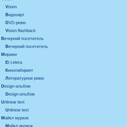
vision
видеоарт
DVD-ревю
Vision flashback
вечерний посетитель
вечерний посетитель
миражи
et cetera
кинолабиринт
литературное ревю
design-альбом
design-альбом
unlinear text
Unlinear text
майкл муркок
майкл муркок