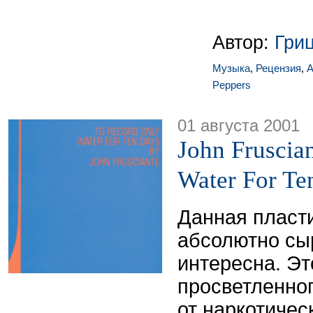
Автор:
Гри
Музыка
,
Рецензия
,
А
Peppers
01 августа 2001
John Fruscia
Water For Te
Данная пласт
абсолютно сы
интересна. Эт
просветленно
от наркотичес