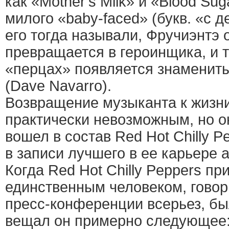
как «Mother’s Milk» и «Blood Sug
милого «baby-faced» (букв. «с д
его тогда называли, Фручиэнтэ 
превращается в героинщика, и т
«перцах» появляется знаменит
(Dave Navarro).
Возвращение музыканта к жизн
практически невозможным, но о
вошел в состав Red Hot Chilly P
в записи лучшего в ее карьере 
Когда Red Hot Chilly Peppers пр
единственным человеком, говор
пресс-конференции всерьез, бы
вещал он примерно следующее