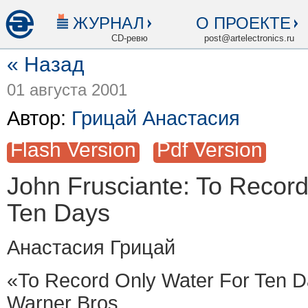
ЖУРНАЛ
О ПРОЕКТЕ
CD-ревю
post@artelectronics.ru
« Назад
01 августа 2001
Автор:
Грицай Анастасия
Flash Version
Pdf Version
John Frusciante: To Recor
Ten Days
Анастасия Грицай
«To Record Only Water For Ten 
Warner Bros.