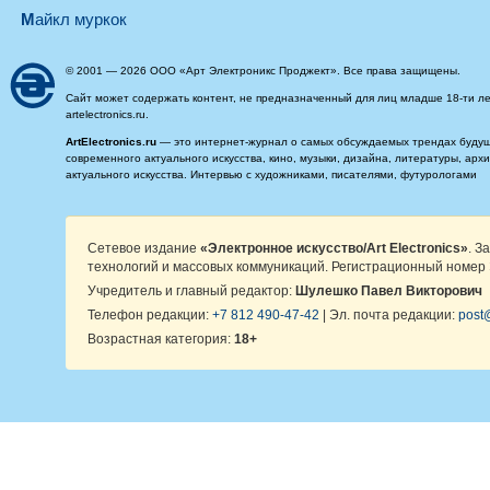
майкл муркок
© 2001 — 2026 ООО «Арт Электроникс Проджект». Все права защищены.
Сайт может содержать контент, не предназначенный для лиц младше 18-ти ле
artelectronics.ru.
ArtElectronics.ru
— это интернет-журнал о самых обсуждаемых трендах будущег
современного актуального искусства, кино, музыки, дизайна, литературы, ар
актуального искусства. Интервью с художниками, писателями, футурологами
Сетевое издание
«Электронное искусство/Art Electronics»
. З
технологий и массовых коммуникаций. Регистрационный номер 
Учредитель и главный редактор:
Шулешко Павел Викторович
Телефон редакции:
+7 812 490-47-42
| Эл. почта редакции:
post@
Возрастная категория:
18+