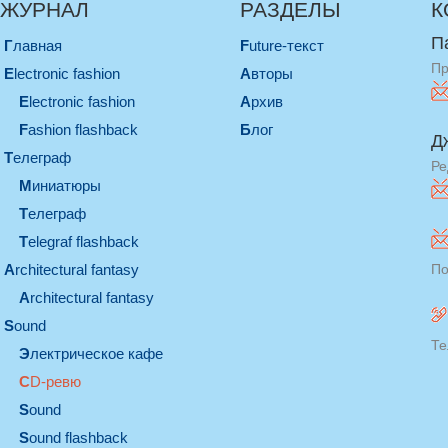
ЖУРНАЛ
РАЗДЕЛЫ
К
П
Главная
Future-текст
Пр
electronic fashion
Авторы
electronic fashion
Архив
Fashion flashback
Блог
Д
телеграф
Ре
миниатюры
телеграф
Telegraf flashback
architectural fantasy
По
architectural fantasy
sound
Те
электрическое кафе
CD-ревю
sound
Sound flashback