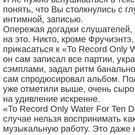
понять, что Вы столкнулись с г
интимной, записью.
Опережая догадки слушателей,
на это. Никто, кроме Фручиэнтэ
прикасаться к «To Record Only W
он сам записал все партии, ук
сэмплами, задал ритм банальн
сам спродюсировал альбом. По
уже отметили выше, очень сыро,
на удивление искренне.
«To Record Only Water For Ten D
случае нельзя воспринимать ка
музыкальную работу. Это даже н