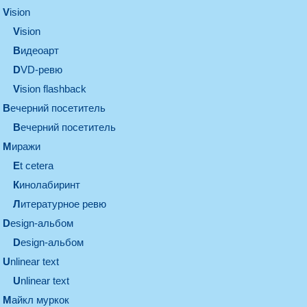
vision
vision
видеоарт
DVD-ревю
Vision flashback
вечерний посетитель
вечерний посетитель
миражи
et cetera
кинолабиринт
литературное ревю
design-альбом
design-альбом
unlinear text
Unlinear text
майкл муркок