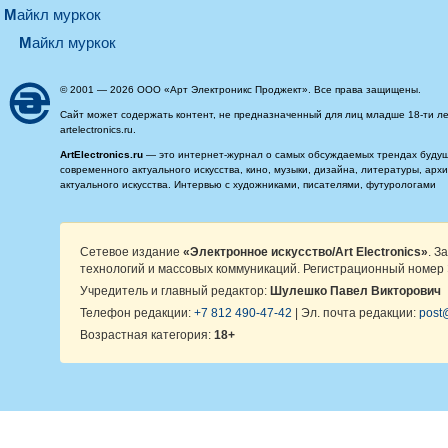
майкл муркок
майкл муркок
© 2001 — 2026 ООО «Арт Электроникс Проджект». Все права защищены.
Сайт может содержать контент, не предназначенный для лиц младше 18-ти ле
artelectronics.ru.
ArtElectronics.ru
— это интернет-журнал о самых обсуждаемых трендах будущег
современного актуального искусства, кино, музыки, дизайна, литературы, ар
актуального искусства. Интервью с художниками, писателями, футурологами
Сетевое издание
«Электронное искусство/Art Electronics»
. З
технологий и массовых коммуникаций. Регистрационный номер 
Учредитель и главный редактор:
Шулешко Павел Викторович
Телефон редакции:
+7 812 490-47-42
| Эл. почта редакции:
post@
Возрастная категория:
18+