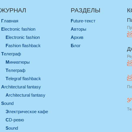
ЖУРНАЛ
РАЗДЕЛЫ
К
П
Главная
Future-текст
Пр
electronic fashion
Авторы
electronic fashion
Архив
Fashion flashback
Блог
Д
телеграф
Ре
миниатюры
телеграф
Telegraf flashback
architectural fantasy
По
architectural fantasy
sound
Те
электрическое кафе
CD-ревю
sound