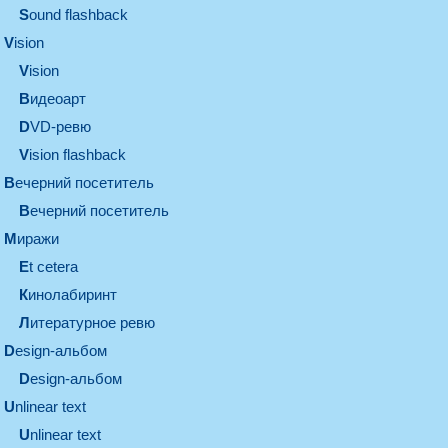
Sound flashback
vision
vision
видеоарт
DVD-ревю
Vision flashback
вечерний посетитель
вечерний посетитель
миражи
et cetera
кинолабиринт
литературное ревю
design-альбом
design-альбом
unlinear text
Unlinear text