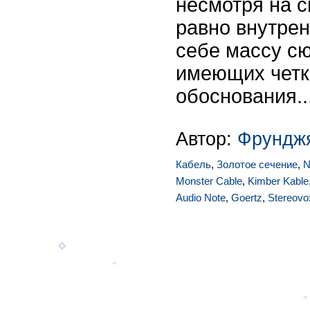
несмотря на 
равно внутрен
себе массу сю
имеющих четк
обоснования..
Автор:
Фрунджя
Кабель
,
Золотое сечение
,
N
Monster Cable
,
Kimber Kable
Audio Note
,
Goertz
,
Stereovo