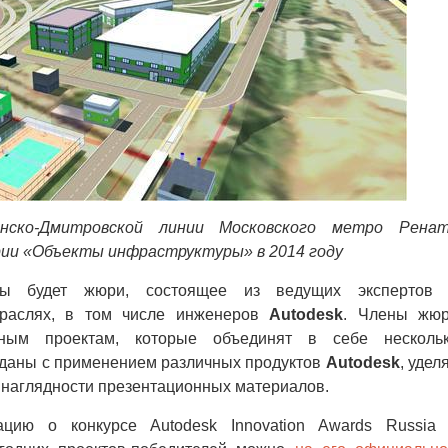
нско-Дмитровской линии Московского метро Рена
рии «Объекты инфраструктуры» в 2014 году
ты будет жюри, состоящее из ведущих экспертов
траслях, в том числе инженеров
Autodesk
. Члены жю
сным проектам, которые объединят в себе несколь
зданы с применением различных продуктов
Autodesk
, удел
и наглядности презентационных материалов.
цию о конкурсе Autodesk Innovation Awards Russia