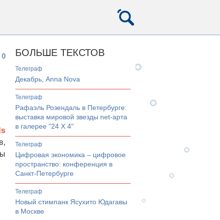
БОЛЬШЕ ТЕКСТОВ
0
телеграф
Декабрь, Anna Nova
телеграф
Рафаэль Розендаль в Петербурге:
выставка мировой звезды net-арта
в галерее "24 Х 4"
ds
в,
телеграф
ты
Цифровая экономика – цифровое
пространство: конференция в
Санкт-Петербурге
телеграф
Новый стимпанк Ясухито Юдагавы
в Москве