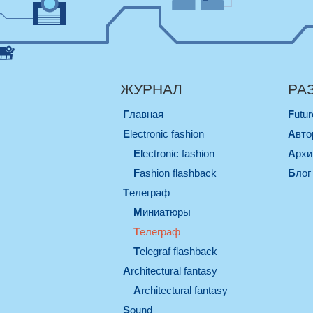
ЖУРНАЛ
РА
Главная
Futu
electronic fashion
Авт
electronic fashion
Арх
Fashion flashback
Блог
телеграф
миниатюры
телеграф
Telegraf flashback
architectural fantasy
architectural fantasy
sound