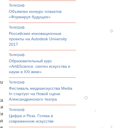
телеграф
Объявлен конкурс плакатов
«Формируя будущее»
телеграф
Российские инновационные
проекты на Autodesk University
2017
телеграф
Образовательный курс
«Art&Science: синтез искусства и
науки в XXI веке»
ии
телеграф
Фестиваль медиаискусства Media
In стартует на Новой сцене
Александринского театра
ка
 и
телеграф
ти
Цифра и Роза. Готика в
ах
современном искусстве
ов