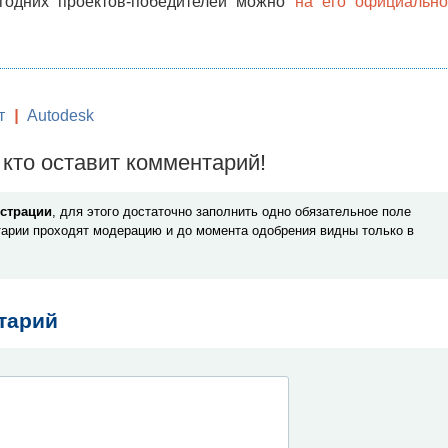
огодних проектов-победителей можно
на его официальн
т
|
Autodesk
кто оставит комментарий!
истрации
, для этого достаточно заполнить одно обязательное поле
арии проходят модерацию и до момента одобрения видны только в
тарий