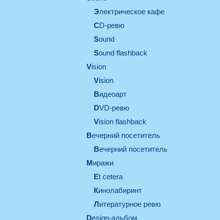
электрическое кафе
CD-ревю
sound
Sound flashback
vision
vision
видеоарт
DVD-ревю
Vision flashback
вечерний посетитель
вечерний посетитель
миражи
et cetera
кинолабиринт
литературное ревю
design-альбом