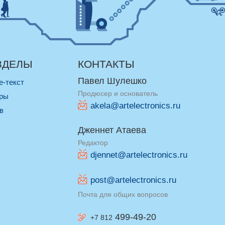
ЗДЕЛЫ
КОНТАКТЫ
Павел Шулешко
re-текст
Продюсер и основатель
оры
akela@artelectronics.ru
ив
Дженнет Атаева
Редактор
djennet@artelectronics.ru
post@artelectronics.ru
Почта для общих вопросов
499-49-20
+7 812