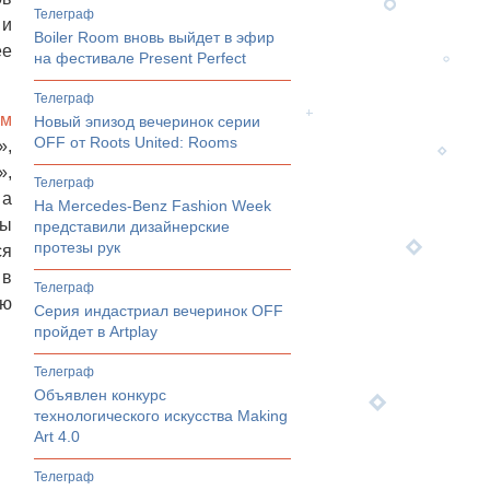
телеграф
 и
Boiler Room вновь выйдет в эфир
ее
на фестивале Present Perfect
телеграф
ом
Новый эпизод вечеринок серии
OFF от Roots United: Rooms
»,
»,
телеграф
 а
На Mercedes-Benz Fashion Week
ны
представили дизайнерские
протезы рук
ся
 в
телеграф
ую
Серия индастриал вечеринок OFF
.
пройдет в Artplay
телеграф
Объявлен конкурс
технологического искусства Making
Art 4.0
телеграф