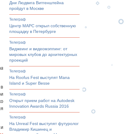
Дни Людвига Витгенштейна
пройдут в Москве
телеграф
Центр МАРС открыл собственную
площадку в Петербурге
телеграф
Виджеинг и видеомэппинг: от
мировых клубов до архитектурных
проекций
та
телеграф
На Roofus Fest выступят Mana
Island и Super Besse
 в
ри
телеграф
Открыт прием работ на Autodesk
ко
Innovation Awards Russia 2016
яя
телеграф
На Unreal Fest выступят футуролог
 и
Владимир Кишинец и