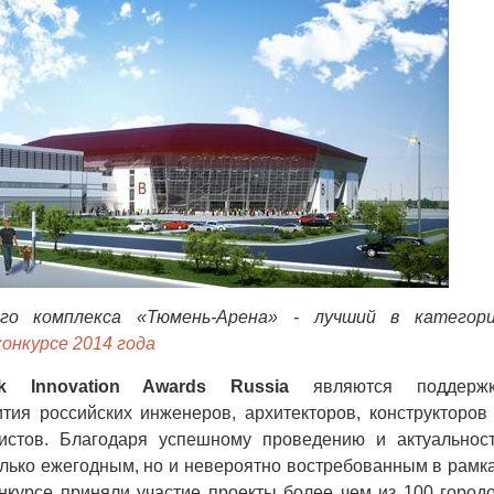
ого комплекса «Тюмень-Арена» - лучший в категор
конкурсе 2014 года
sk Innovation Awards Russia
являются поддерж
тия российских инженеров, архитекторов, конструкторов
истов. Благодаря успешному проведению и актуальнос
только ежегодным, но и невероятно востребованным в рамк
нкурсе приняли участие проекты более чем из 100 город