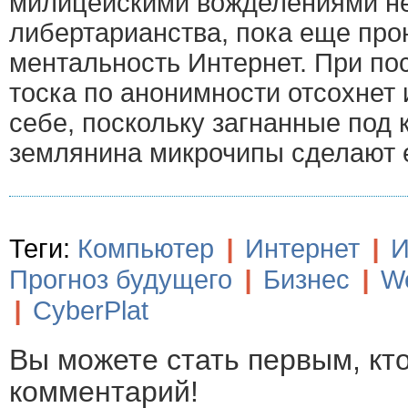
милицейскими вожделениями не
либертарианства, пока еще пр
ментальность Интернет. При п
тоска по анонимности отсохнет 
себе, поскольку загнанные под 
землянина микрочипы сделают 
Теги:
Компьютер
|
Интернет
|
И
Прогноз будущего
|
Бизнес
|
W
|
CyberPlat
Вы можете стать первым, кт
комментарий!