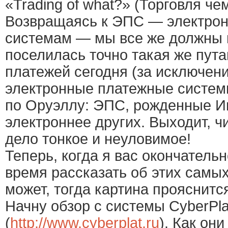
«Trading of what?» (Торговля че
Возвращаясь к ЭПС — электро
системам — мы все же должны п
поселилась точно такая же пут
платежей сегодня (за исключен
электронные платежные систем
по Оруэллу: ЭПС, рожденные Ин
электроннее других. Выходит, ч
дело тонкое и неуловимое!
Теперь, когда я вас окончатель
время рассказать об этих самы
может, тогда картина прояснитс
Начну обзор с системы CyberPla
(
http://www.cyberplat.ru
). Как он