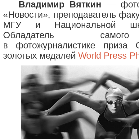
Владимир Вяткин
— фото
«Новости», преподаватель фак
МГУ и Национальной шко
Обладатель самого
в фотожурналистике приза 
золотых медалей
World Press P