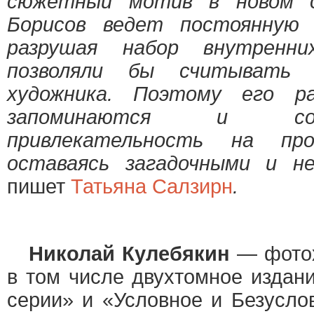
сюжетный мотив в новом с
Борисов ведет постоянную 
разрушая набор внутренни
позволяли бы считывать 
художника. Поэтому его р
запоминаются и со
привлекательность на про
оставаясь загадочными и н
пишет
Татьяна Салзирн
.
Николай Кулебякин
— фотох
в том числе двухтомное издан
серии» и «Условное и Безусло