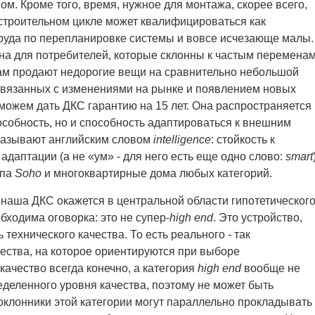
м. Кроме того, время, нужное для монтажа, скорее всего,
 строительном цикле может квалифицироваться как
руда по перепланировке системы и вовсе исчезающе малы.
ьна для потребителей, которые склонны к частым перемена
там продают недорогие вещи на сравнительно небольшой
 связанных с изменениями на рынке и появлением новых
можем дать ДКС гарантию на 15 лет. Она распространяется
особность, но и способность адаптироваться к внешним
 называют английским словом
intelligence
: стойкость к
даптации (а не «ум» - для него есть еще одно слово:
smart
ипа
Soho
и многоквартирные дома любых категорий.
 наша ДКС окажется в центральной области гипотетическог
бходима оговорка: это не супер-
high end
. Это устройство,
технического качества. То есть реального - так
чества, на которое ориентируются при выборе
качество всегда конечно, а категория
high end
вообще не
еделенного уровня качества, поэтому не может быть
оклонники этой категории могут параллельно прокладывать