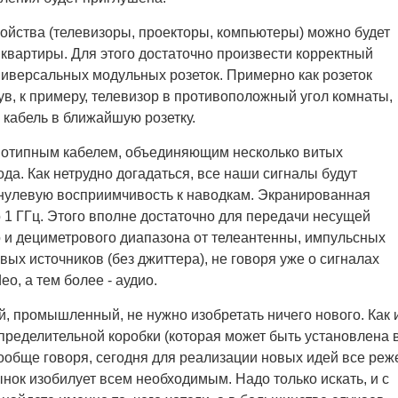
ройства (телевизоры, проекторы, компьютеры) можно будет
 квартиры. Для этого достаточно произвести корректный
ниверсальных модульных розеток. Примерно как розеток
ув, к примеру, телевизор в противоположный угол комнаты,
 кабель в ближайшую розетку.
днотипным кабелем, объединяющим несколько витых
а. Как нетрудно догадаться, все наши сигналы будут
 нулевую восприимчивость к наводкам. Экранированная
 1 ГГц. Этого вполне достаточно для передачи несущей
 и дециметрового диапазона от телеантенны, импульсных
ых источников (без джиттера), не говоря уже о сигналах
o, а тем более - аудио.
ой, промышленный, не нужно изобретать ничего нового. Как 
пределительной коробки (которая может быть установлена 
ообще говоря, сегодня для реализации новых идей все реж
ынок изобилует всем необходимым. Надо только искать, и с