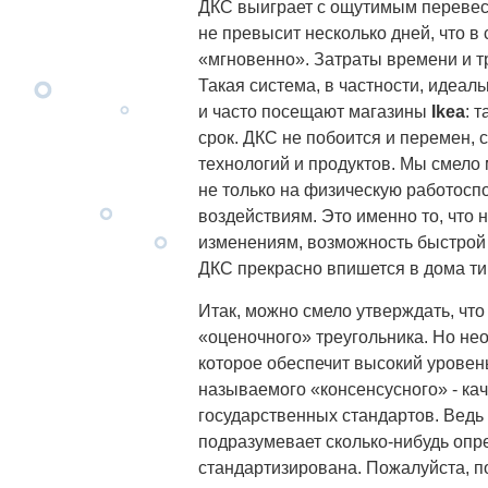
ДКС выиграет с ощутимым перевесо
не превысит несколько дней, что в
«мгновенно». Затраты времени и т
Такая система, в частности, идеал
и часто посещают магазины
Ikea
: 
срок. ДКС не побоится и перемен,
технологий и продуктов. Мы смело 
не только на физическую работосп
воздействиям. Это именно то, что
изменениям, возможность быстрой а
ДКС прекрасно впишется в дома т
Итак, можно смело утверждать, что
«оценочного» треугольника. Но нео
которое обеспечит высокий уровень 
называемого «консенсусного» - ка
государственных стандартов. Ведь 
подразумевает сколько-нибудь опр
стандартизирована. Пожалуйста, п