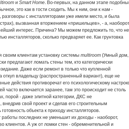
ltiroom
и
Smart Home
. Во-первых, на данном этапе подобны
чное, это как в гости сходить. Мы к ним, они к нам -
, разговоры с инсталляторами уже имели место, и была
страх), вызванная вторжением «пришельцев», - а, наоборот
вейший интерес. Причина? Мы можем предложить то, что не
тью инсталляторов, сколько предваряет ее. Как грунтовка
я своим клиентам установку системы
multiroom
(Умный дом,
ки предлагают ломать стены тем, кто категорически
озидание. Даже если ремонт в только что купленной
на откуп владельцу (распространенный вариант), еще не
ивные действия противоречат его психологическому настрою
ей часто включается заранее, там это происходит не столь
х, порой - даже элитной категории, ДКС не
, внедрив свой проект и сделав его строительным
 готовность объекта к приходу инсталляторов.
 работы последних не уменьшит их доходы - наоборот,
во клиентов. А уж от ломки стен - обременительной и