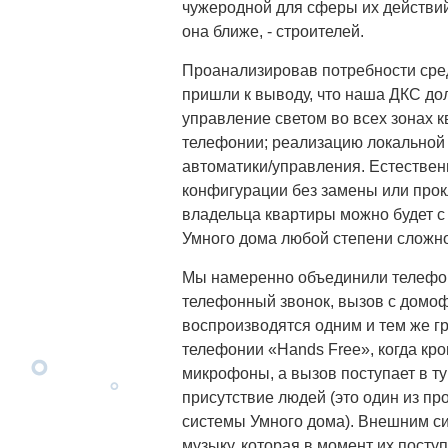
чужеродной для сферы их действий 
она ближе, - строителей.
Проанализировав потребности сре
пришли к выводу, что наша ДКС д
управление светом во всех зонах 
телефонии; реализацию локальной 
автоматики/управления. Естествен
конфигурации без замены или прок
владельца квартиры можно будет с л
Умного дома любой степени сложно
Мы намеренно объединили телефони
телефонный звонок, вызов с домо
воспроизводятся одним и тем же г
телефонии «Hands Free», когда к
микрофоны, а вызов поступает в ту
присутствие людей (это один из п
системы Умного дома). Внешним си
музыку, которая в момент их посту