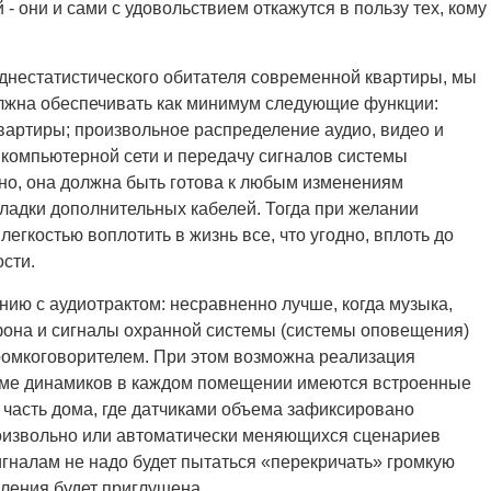
- они и сами с удовольствием откажутся в пользу тех, кому
днестатистического обитателя современной квартиры, мы
олжна обеспечивать как минимум следующие функции:
квартиры; произвольное распределение аудио, видео и
компьютерной сети и передачу сигналов системы
но, она должна быть готова к любым изменениям
ладки дополнительных кабелей. Тогда при желании
егкостью воплотить в жизнь все, что угодно, вплоть до
сти.
ю с аудиотрактом: несравненно лучше, когда музыка,
фона и сигналы охранной системы (системы оповещения)
ромкоговорителем. При этом возможна реализация
роме динамиков в каждом помещении имеются встроенные
 часть дома, где датчиками объема зафиксировано
роизвольно или автоматически меняющихся сценариев
гналам не надо будет пытаться «перекричать» громкую
пления будет приглушена.