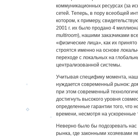
коммуникационных ресурсах (за ис
сетей. Теперь, в пору всеобщей ин
котором, к примеру, свидетельству
2001 г. их было продано 4 миллион
multiroom
), нашими заказчиками вс
«физические лица», как их принят
строятся именно на основе локальн
переходе с локальных на глобальн
централизованной системы.
Учитывая специфику момента, наша
нуждается современный рынок: до
при этом современный технологиче
достигнуть высокого уровня совмес
определенные гарантии того, что н
времени, несмотря на ускоренные 
Неверно было бы подозревать нас в
рынка, где законными хозяевами 