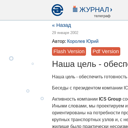
ЖУРНАЛ
телеграф
« Назад
29 января 2002
Автор:
Королев Юрий
Flash Version
Pdf Version
Наша цель - обесп
Наша цель - обеспечить готовность
Беседы с президентом компании 
Активность компании
ICS Group
со
Иными словами, мы проектируем и
ориентированы на потребности пр
крупных транспортных узлов и, с н
жилище было практически несоизме