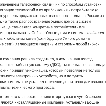
ключением телефонной связи), ни по способам установки
теграции технологий и их приближения к потребителю (о
ют уровень продаж сотовых телефонов - только в России за
а, - а также распространение Умных домов и систем
е чаще становятся конкретные потребители - или
о иногда называть. Сейчас Умные дома и системы
multiroom
ых кабельных сетей (хотя будущее Умного дома - в
ые сети), являющихся «нервным стволом» любой гибкой
 компания решила создать то, в чем, на наш взгляд,
машнюю кабельную систему (ДКС), - максимально использу
ский принцип унификации, который позволяет не только
тимости электронных устройств, но и получить
овая система не устареет в течение достаточно длительного
темпы технического прогресса.
 том, что мы просто решили вторгнуться в чужой сегмент
являются инсталляционные компании, устанавливающие