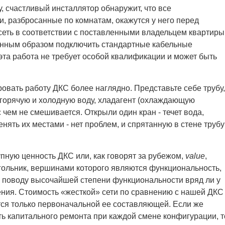
, счастливый инсталлятор обнаружит, что все
, разбросанные по комнатам, окажутся у него перед
сеть в соответствии с поставленными владельцем квартиры
енным образом подключить стандартные кабельные
эта работа не требует особой квалификации и может быть
овать работу ДКС более наглядно. Представьте себе трубу,
 горячую и холодную воду, хладагент (охлаждающую
с чем не смешивается. Открыли один кран - течет вода,
енять их местами - нет проблем, и спрятанную в стене трубу
пную ценность ДКС или, как говорят за рубежом,
value
,
гольник, вершинами которого являются функциональность,
По поводу высочайшей степени функциональности вряд ли у
нения. Стоимость «жесткой» сети по сравнению с нашей ДКС
ется только первоначальной ее составляющей. Если же
ь капитального ремонта при каждой смене конфигурации, т