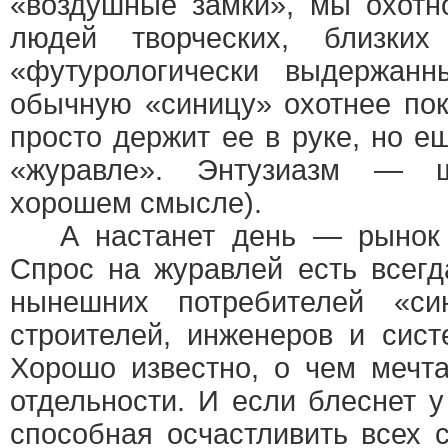
«воздушные замки», мы охотн
людей творческих, близк
«футурологически выдержанн
обычную «синицу» охотнее поку
просто держит ее в руке, но е
«журавле». Энтузиазм — ш
хорошем смысле).
А настанет день — рынок к
Спрос на журавлей есть всег
нынешних потребителей «син
строителей, инженеров и сист
Хорошо известно, о чем мечт
отдельности. И если блеснет у
способная осчастливить всех с