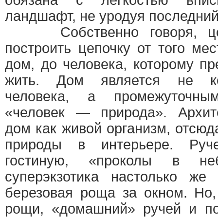
обязана с легкостью впи
ландшафт, не уродуя последний
Собственно говоря, цел
построить цепочку от того мес
дом, до человека, которому пр
жить. Дом является не ко
человека, а промежуточны
«человек — природа». Архит
дом как живой организм, отсю
природы в интерьере. Руч
гостиную, «проколы в н
суперэкзотика настолько же 
березовая роща за окном. Но,
рощи, «домашний» ручей и п