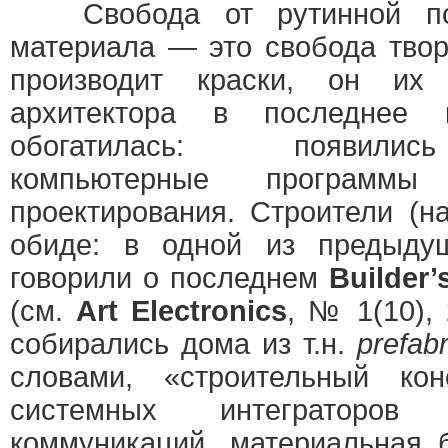
Свобода от рутинной подг
материала — это свобода твор
производит краски, он их 
архитектора в последнее 
обогатилась: появили
компьютерные программы и
проектирования. Строители (н
обиде: в одной из предыд
говорили о последнем
Builder
(см.
Art Electronics
, № 1(10),
собирались дома из т.н.
prefab
словами, «строительный кон
системных интеграторов
коммуникаций, материальная 