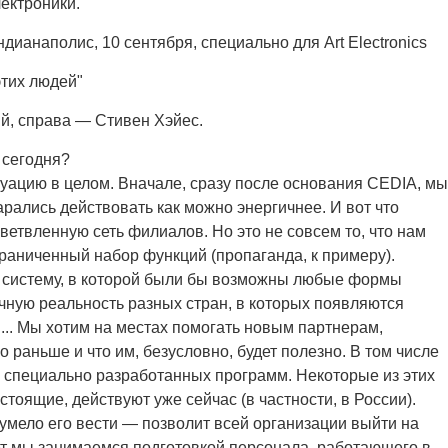
ектроники.
ианаполис, 10 сентября, специально для Art Electronics
этих людей"
й, справа — Стивен Хэйес.
 сегодня?
туацию в целом. Вначале, сразу после основания CEDIA, мы
рались действовать как можно энергичнее. И вот что
ветвленную сеть филиалов. Но это не совсем то, что нам
аниченный набор функций (пропаганда, к примеру).
ю систему, в которой были бы возможны любые формы
ную реальность разных стран, в которых появляются
.. Мы хотим на местах помогать новым партнерам,
ло раньше и что им, безусловно, будет полезно. В том числе
, специально разработанных программ. Некоторые из этих
тоящие, действуют уже сейчас (в частности, в России).
мело его вести — позволит всей организации выйти на
ет мы занимаемся подготовкой персонала, работающего в