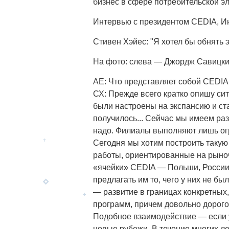
бизнес в сфере потребительской эл
Интервью с президентом CEDIA, Инд
Стивен Хэйес: "Я хотел бы обнять 
На фото: слева — Джордж Савицки
АЕ: Что представляет собой CEDIA
СХ: Прежде всего кратко опишу си
были настроены на экспансию и ста
получилось... Сейчас мы имеем раз
надо. Филиалы выполняют лишь огр
Сегодня мы хотим построить таку
работы, ориентированные на рыноч
«ячейки» CEDIA — Польши, России.
предлагать им то, чего у них не бы
— развитие в границах конкретных
программ, причем довольно дорогос
Подобное взаимодействие — если у
новые рубежи. В течение многих л