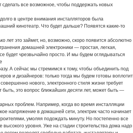
т сделать все возможное, чтобы поддержать новых
 долго в центре внимания инсталляторов была
машний кинотеатр. Что будет дальше? Появятся какие-то
лько лет это займет, но, возможно, скоро появится абсолютно
транения домашней электроники — простая, легкая,
Все будет чрезвычайно просто. И мы будем оглядываться
е
разу. А сейчас мы стремимся к тому, чтобы объединить под
еров и дизайнеров: только тогда мы будем готовы воплотит
 совершенно нового, электронного стиля жизни требует
т быть, это вопрос ближайших десяти лет, может быть —
арных проблем. Например, когда во время инсталляции
кое напряжение в домашней сети, электрик часто начинает
троителями, умоляя подождать минуту. Но постепенно все
е высокого уровня. Уже на стадии строительства дома надо
ые потом позволят свободно работать инсталлятору и