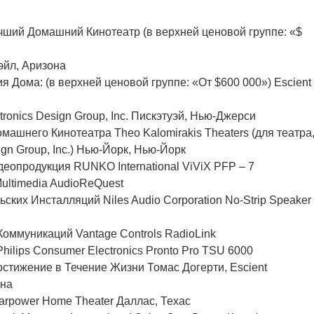
ший Домашний Кинотеатр (в верхней ценовой группе: «$
дэйл, Аризона
 Дома: (в верхней ценовой группе: «От $600 000») Escient
onics Design Group, Inc. Пискэтуэй, Нью-Джерси
ашнего Кинотеатра Theo Kalomirakis Theaters (для театра
gn Group, Inc.) Нью-Йорк, Нью-Йорк
опродукция RUNKO International ViViX PFP – 7
ultimedia AudioReQuest
ких Инсталляций Niles Audio Corporation No-Strip Speaker
оммуникаций Vantage Controls RadioLink
lips Consumer Electronics Pronto Pro TSU 6000
тижение в Течение Жизни Томас Догерти, Escient
ана
arpower Home Theater Даллас, Техас