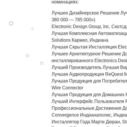
номинациях:
Лучшее Дизайнерское Решение Луч
380 000 — 785 000»)
Electronic Design Group, Inc. Скотс
Лучшая Комплексная Автоматизация
Solutions Кармел, Индиана
Лучшая Скрытая Инсталляция Electr
Лучшее Архитектурное Решение Дом
инсталлированного Electronics Desi
Лучший Производитель Лучшая Виде
Лучшая Аудиопродукция ReQuest M
Лучшая Продукция для Потребительс
Wire Connector
Лучшая Продукция для Домашних К
Лучший Интерфейс Пользователя Phi
Профессиональные Достижения Дос
Convergence Индианаполис, Инди
Инсталлятор Года Марти Дюран, St