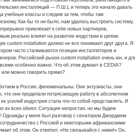
бительских инсталляций — П.Ш.), и теперь это начало давать
а учебные классы и следим за тем, чтобы там
езному. Как бы то ни было, нам удалось выстроить систему,
непрерывно привлекает к себе новых партнеров,
амым реально влияет на развитие индустрии в целом.
е custom installation далеко не все понимают друг друга. Я
тором часто сталкиваются позиции инсталляторов и
еров. Российский рынок custom installation очень юн, и дл
 всеми особенно важно. Что об этом думают в CEDIA?
 или можно говорить прямо?
аботаем в России, феноменальны. Они энтузиасты, они
аю, что они проделали потрясающую работу в абсолютном
 их усилий индустрия стала что-то собой представлять. И
но их всех обнял. Ситуация непростая, но мы будем
е! Однажды у меня был разговор с сенатором Джорджем
 сотрудничество с Россией и некоторыми африканскими
думает об этом. Он ответил: «Не связывайся с ними!» Он,