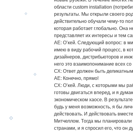
области custom installation (потре
результаты. Мы открыли своего род
действительно обучали чему-то пол
которая работает глобально. Она 
представляет их интересы и тем с
АЕ: О’кей. Следующий вопрос: в мир
имею в виду рабочий процесс, в ко
дизайнеров, дистрибьюторов и инжен
него это взаимопонимание всех со
СХ: Ответ должен быть деликатным
АЕ: Конечно, прямо!
СХ: О’кей. Люди, с которыми мы р
готовы двигаться вперед, и я дум
экономическом хаосе. В результате
будь у меня возможность, я бы лич
действовать. И действовать вмест
Митчеллом. Тогда мы планировали
странами, и я спросил его, что он 