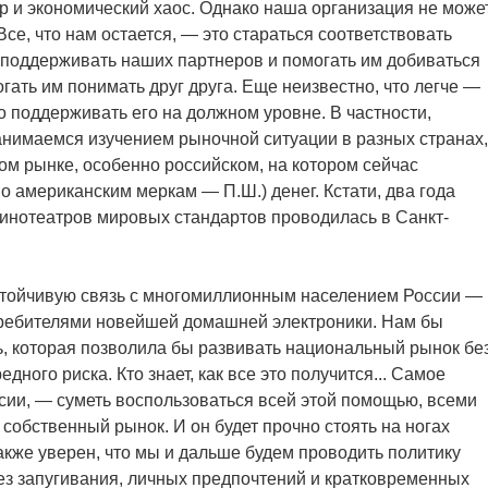
ор и экономический хаос. Однако наша организация не може
Все, что нам остается, — это стараться соответствовать
ь поддерживать наших партнеров и помогать им добиваться
огать им понимать друг друга. Еще неизвестно, что легче —
о поддерживать его на должном уровне. В частности,
нимаемся изучением рыночной ситуации в разных странах,
ом рынке, особенно российском, на котором сейчас
о американским меркам — П.Ш.) денег. Кстати, два года
инотеатров мировых стандартов проводилась в Санкт-
стойчивую связь с многомиллионным населением России —
ребителями новейшей домашней электроники. Нам бы
, которая позволила бы развивать национальный рынок бе
ного риска. Кто знает, как все это получится... Самое
ссии, — суметь воспользоваться всей этой помощью, всеми
собственный рынок. И он будет прочно стоять на ногах
акже уверен, что мы и дальше будем проводить политику
з запугивания, личных предпочтений и кратковременных