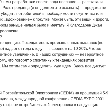
9 г. мы разработали своего рода послание — рассказали
м. Роль продавца (и он должен это осознать) — продажа не
о убедить потребителей в необходимости покупки тех или
их «вдохновение» к покупке. Может быть, эти вещи и дороги,
тором раньше нельзя было и мечтать. Я благодарен Джан
 рассказал.
?
 тенденцию. Посещаемость промышленных выставок (во
ю) падает от года к году — в среднем на 10-20%. Что же
центное увеличение. В наших сотрудниках — невероятное
ому, что говорят о спонтанных тенденциях развития
. Мы хотим сами определять, куда идем. Здесь все диктует
й Потребительской Электроники (CEDIA) на прошедшей 5-9
Индиана, международной конференции CEDIA EXPO 2001
у в сфере потребительской электроники в следующих