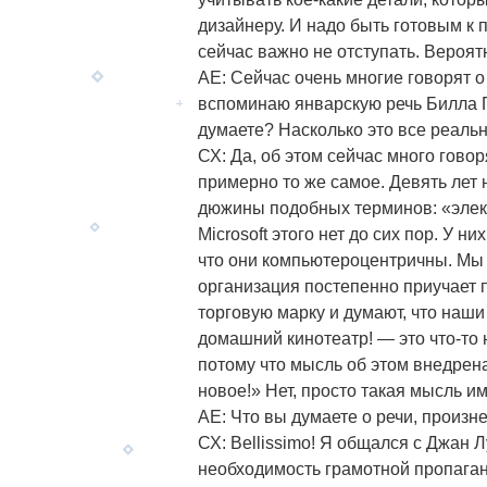
дизайнеру. И надо быть готовым к 
сейчас важно не отступать. Вероятн
АЕ: Сейчас очень многие говорят о
вспоминаю январскую речь Билла Г
думаете? Насколько это все реаль
СХ: Да, об этом сейчас много гово
примерно то же самое. Девять лет 
дюжины подобных терминов: «элект
Microsoft этого нет до сих пор. У н
что они компьютероцентричны. Мы н
организация постепенно приучает 
торговую марку и думают, что наши
домашний кинотеатр! — это что-то 
потому что мысль об этом внедрена
новое!» Нет, просто такая мысль и
АЕ: Что вы думаете о речи, произн
СХ: Bellissimo! Я общался с Джан
необходимость грамотной пропага