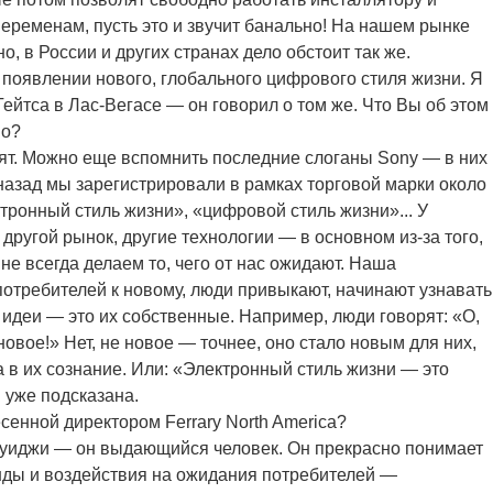
переменам, пусть это и звучит банально! На нашем рынке
о, в России и других странах дело обстоит так же.
 появлении нового, глобального цифрового стиля жизни. Я
ейтса в Лас-Вегасе — он говорил о том же. Что Вы об этом
но?
рят. Можно еще вспомнить последние слоганы Sony — в них
назад мы зарегистрировали в рамках торговой марки около
ронный стиль жизни», «цифровой стиль жизни»... У
их другой рынок, другие технологии — в основном из-за того,
е всегда делаем то, чего от нас ожидают. Наша
потребителей к новому, люди привыкают, начинают узнавать
 идеи — это их собственные. Например, люди говорят: «О,
новое!» Нет, не новое — точнее, оно стало новым для них,
 в их сознание. Или: «Электронный стиль жизни — это
м уже подсказана.
есенной директором Ferrary North America?
 Луиджи — он выдающийся человек. Он прекрасно понимает
нды и воздействия на ожидания потребителей —