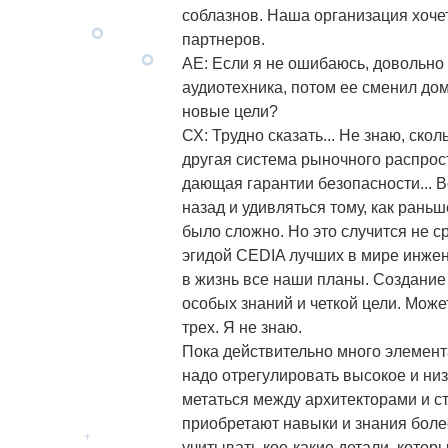
соблазнов. Наша организация хоче
партнеров.
АЕ: Если я не ошибаюсь, довольно
аудиотехника, потом ее сменил до
новые цели?
СХ: Трудно сказать... Не знаю, ско
другая система рыночного распрос
дающая гарантии безопасности... 
назад и удивляться тому, как раньш
было сложно. Но это случится не с
эгидой CEDIA лучших в мире инжен
в жизнь все наши планы. Создание
особых знаний и четкой цели. Може
трех. Я не знаю.
Пока действительно много элемент
надо отрегулировать высокое и низ
метаться между архитекторами и с
приобретают навыки и знания боле
учитывать кое-какие детали, котор