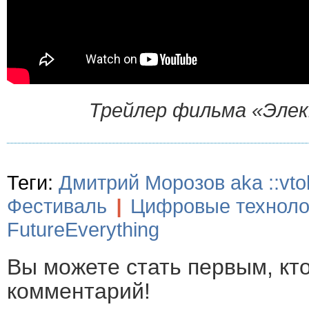
Трейлер фильма «Эле
Теги:
Дмитрий Морозов aka ::vtol
Фестиваль
|
Цифровые техноло
FutureEverything
Вы можете стать первым, кт
комментарий!