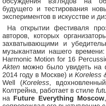
обсуждения взглядов на об
будущего и тестирования нов
экспериментов в искусстве и ди
На открытии фестиваля про
авторов, которых организато
захватывающими и убедитель
музыкантами нашего времени
Harmonic Motion for 16 Percuss
Akten
можно было увидеть на
2014 году в Москве) и
Koreless 
Well (
Koreless
, вдохновленны
Колтрейна, работает в стиле
fut
на
Future Everything Moscow