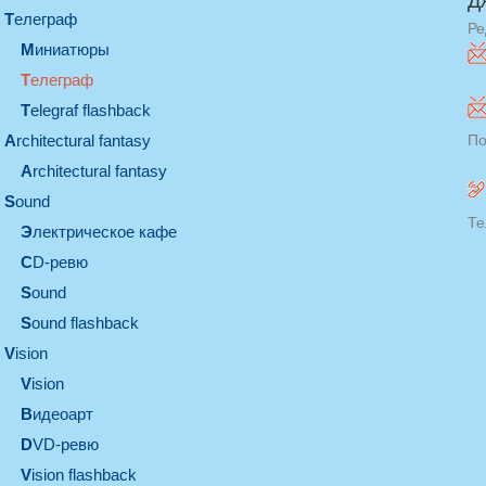
Д
телеграф
Ре
миниатюры
телеграф
Telegraf flashback
architectural fantasy
По
architectural fantasy
sound
Те
электрическое кафе
CD-ревю
sound
Sound flashback
vision
vision
видеоарт
DVD-ревю
Vision flashback