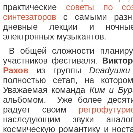
практические
советы по со
синтезаторов
с самыми разны
дневные лекции и ночные
электронных музыкантов.
В общей сложности планиру
участников фестиваля.
Виктор
Рахов
из группы
Deadушки
полностью сетап, на которо
Уважаемая команда
Ким и Бур
альбомом. Уже более десяти
радует своим
ретрофутури
наследующим звуки аналого
космическую романтику и ност