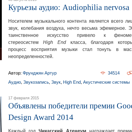
Курьезы аудио: Audiophilia nervosa
Носителем музыкального контента является всего ли
звук, колебания воздуха, нечто весьма эфемерное. Э
таинственное искусство привело к феноме
стереосистем
High End
класса, благодаря котор
процесс восприятия музыки стал тонуть в мас
неопределенностей.
Автор:
Фрунджян Артур
34514
Аудио
,
Звукозапись
,
Звук
,
High End
,
Акустические системы
17 февраля 2015
Объявлены победители премии Goo
Design Award 2014
Каждый год
Чикагский Атенеум
награждает преми