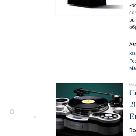
ко
со
вы
об
Ав
3D
Ре
Ма
06 
C
2
E
Вс