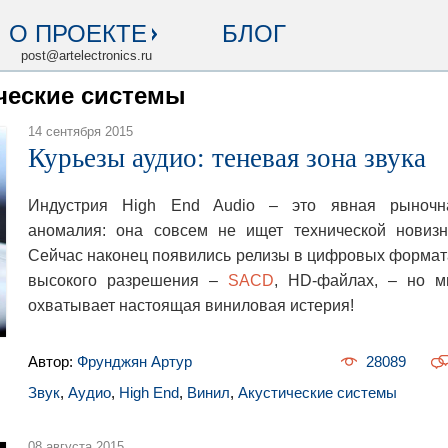
О ПРОЕКТЕ
БЛОГ
post@artelectronics.ru
ические системы
14 сентября 2015
Курьезы аудио: теневая зона звука
Индустрия High End Audio
–
это явная рыночн
аномалия:
она совсем не ищет технической новизн
Сейчас наконец появились релизы в цифровых формат
высокого разрешения –
SACD
, HD-файлах,
– но
м
охватывает настоящая виниловая истерия!
Автор:
Фрунджян Артур
28089
Звук
,
Аудио
,
High End
,
Винил
,
Акустические системы
08 августа 2015