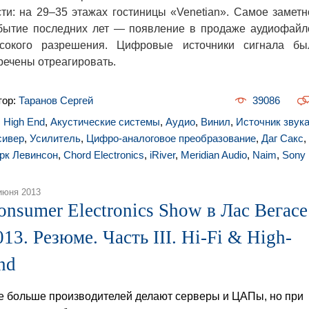
сти: на 29–35 этажах гостиницы «Venetian». Самое заметн
бытие последних лет — появление в продаже аудиофайл
сокого разрешения. Цифровые источники сигнала бы
речены отреагировать.
тор:
Таранов Сергей
39086
,
High End
,
Акустические системы
,
Аудио
,
Винил
,
Источник звук
сивер
,
Усилитель
,
Цифро-аналоговое преобразование
,
Даг Сакс
,
рк Левинсон
,
Chord Electronics
,
iRiver
,
Meridian Audio
,
Naim
,
Sony
июня 2013
onsumer Electronics Show в Лас Вегасе
013. Резюме. Часть III. Hi-Fi & High-
nd
е больше производителей делают серверы и ЦАПы, но при