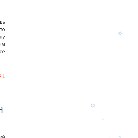
шь
то
ну
ым
се
1
d
ей