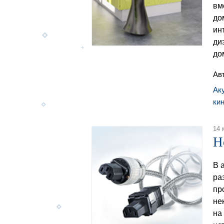
вм
до
ин
ди
до
Ав
Ак
ки
14 
Н
В 
ра
пр
не
на