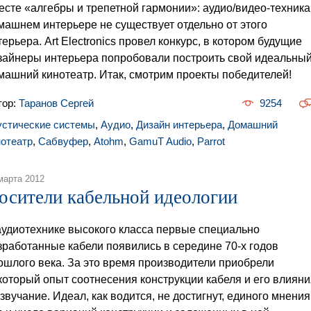
есте «алгебры и трепетной гармонии»: аудио/видео-техника
машнем интерьере не существует отдельно от этого
терьера. Art Electronics провел конкурс, в котором будущие
зайнеры интерьера попробовали построить свой идеальны
машний кинотеатр. Итак, смотрим проекты победителей!
тор:
Таранов Сергей
9254
устические системы
,
Аудио
,
Дизайн интерьера
,
Домашний
нотеатр
,
Сабвуфер
,
Atohm
,
GamuT Audio
,
Parrot
марта 2012
осители кабельной идеологии
аудиотехнике высокого класса первые специально
зработанные кабели появились в середине 70-х годов
ошлого века. За это время производители приобрели
который опыт соотнесения конструкции кабеля и его влияни
 звучание. Идеал, как водится, не достигнут, единого мнения