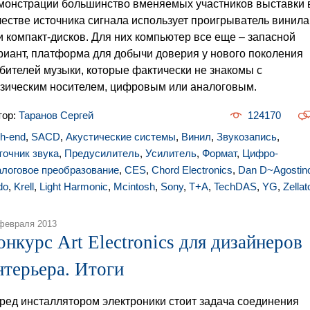
монстрации большинство вменяемых участников выставки 
честве источника сигнала использует проигрыватель винила
и компакт-дисков. Для них компьютер все еще – запасной
риант, платформа для добычи доверия у нового поколения
бителей музыки, которые фактически не знакомы с
зическим носителем, цифровым или аналоговым.
тор:
Таранов Сергей
124170
gh-end
,
SACD
,
Акустические системы
,
Винил
,
Звукозапись
,
точник звука
,
Предусилитель
,
Усилитель
,
Формат
,
Цифро-
алоговое преобразование
,
CES
,
Chord Electronics
,
Dan D~Agostin
do
,
Krell
,
Light Harmonic
,
Mcintosh
,
Sony
,
T+A
,
TechDAS
,
YG
,
Zellat
февраля 2013
онкурс Art Electronics для дизайнеров
нтерьера. Итоги
ред инсталлятором электроники стоит задача соединения