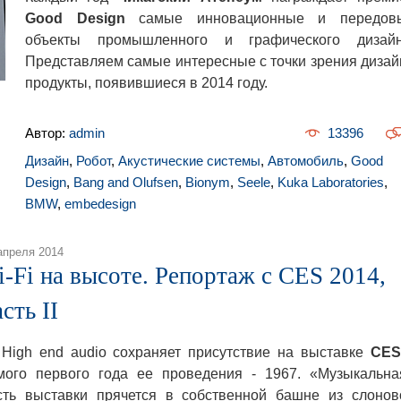
Good Design
самые инновационные и передов
объекты промышленного и графического дизайн
Представляем самые интересные с точки зрения дизай
продукты, появившиеся в 2014 году.
Автор:
admin
13396
Дизайн
,
Робот
,
Акустические системы
,
Автомобиль
,
Good
Design
,
Bang and Olufsen
,
Bionym
,
Seele
,
Kuka Laboratories
,
BMW
,
embedesign
апреля 2014
i-Fi на высоте. Репортаж с CES 2014,
сть II
gh end audio сохраняет присутствие на выставке
CE
мого первого года ее проведения - 1967. «Музыкальна
сть выставки прячется в собственной башне из слонов