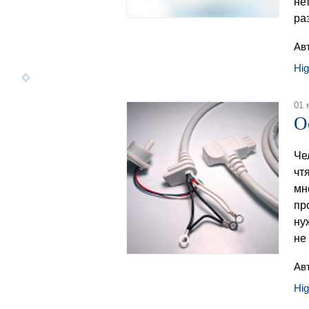
не
ра
Ав
Hi
01 
О
Че
чт
мн
пр
ну
не
Ав
Hi