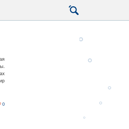
ая
ы.
ах
ир
0