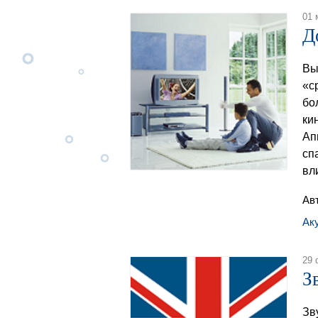
01 
Д
Вы
«с
бо
ки
Ап
сп
вл
Ав
Ак
29 
З
Зв