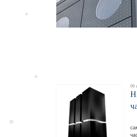
09 
H
ча
Hi
са
ча