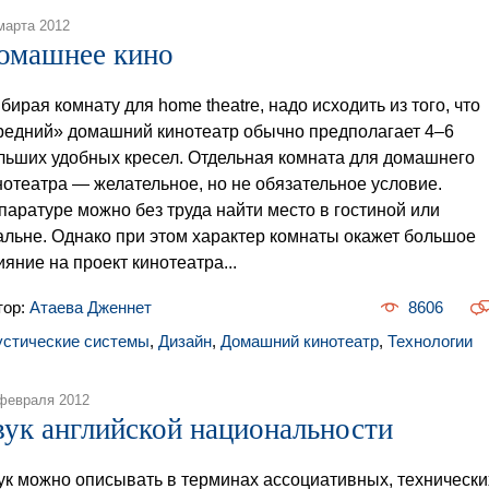
марта 2012
омашнее кино
бирая комнату для home theatre, надо исходить из того, что
редний» домашний кинотеатр обычно предполагает 4–6
льших удобных кресел. Отдельная комната для домашнего
нотеатра — желательное, но не обязательное условие.
паратуре можно без труда найти место в гостиной или
альне. Однако при этом характер комнаты окажет большое
ияние на проект кинотеатра...
тор:
Атаева Дженнет
8606
устические системы
,
Дизайн
,
Домашний кинотеатр
,
Технологии
февраля 2012
вук английской национальности
ук можно описывать в терминах ассоциативных, технически