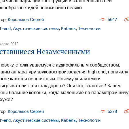
т, и число вариаций конструкции и заложенных в ней
знообразных идей необычайно велико.
тор:
Корольков Сергей
5647
gh-end
,
Акустические системы
,
Кабель
,
Технологии
марта 2012
ставшиеся Незамеченными
ловеку, столкнувшемуся с аудиофильным сообществом,
ящим аппаратуру звуковоспроизведения high end, поначалу
огое кажется непонятным. Почему усилители и
оигрыватели стоят так дорого? Они что, золотые? Зачем
жны большие колонки, когда маленькие по параметрам ничу
 хуже?
тор:
Корольков Сергей
5278
gh-end
,
Акустические системы
,
Кабель
,
Технологии