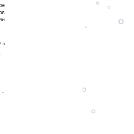
ое
ов
ли
5
а
,
 -