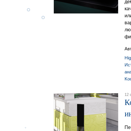
де
ка
ил
ва
лю
фи
Ав
Hi
Ис
ан
Ko
12 
К
и
Пе