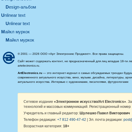
design-альбом
unlinear text
Unlinear text
майкл муркок
майкл муркок
© 2001 — 2026 ООО «Арт Электроникс Проджект». Все права защищены.
Сайт может содержать контент, не предназначенный для лиц младше 18-ти ле
artelectronics.ru.
ArtElectronics.ru
— это интернет-журнал о самых обсуждаемых трендах будущег
современного актуального искусства, кино, музыки, дизайна, литературы, ар
актуального искусства. Интервью с художниками, писателями, футурологами
Сетевое издание
«Электронное искусство/Art Electronics»
. З
технологий и массовых коммуникаций. Регистрационный номер 
Учредитель и главный редактор:
Шулешко Павел Викторович
Телефон редакции:
+7 812 490-47-42
| Эл. почта редакции:
post@
Возрастная категория:
18+