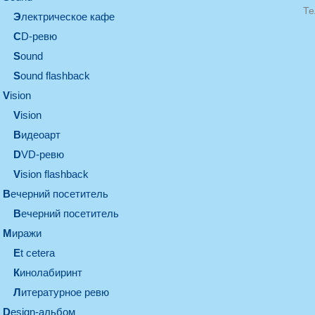
Те
электрическое кафе
CD-ревю
sound
Sound flashback
vision
vision
видеоарт
DVD-ревю
Vision flashback
вечерний посетитель
вечерний посетитель
миражи
et cetera
кинолабиринт
литературное ревю
design-альбом