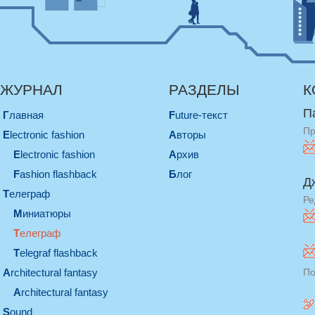
ЖУРНАЛ
РАЗДЕЛЫ
К
П
Главная
Future-текст
Пр
electronic fashion
Авторы
electronic fashion
Архив
Fashion flashback
Блог
Д
телеграф
Ре
миниатюры
телеграф
Telegraf flashback
architectural fantasy
По
architectural fantasy
sound