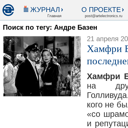
ЖУРНАЛ
О ПРОЕКТЕ
Главная
post@artelectronics.ru
Поиск по тегу: Андре Базен
21 апреля 2
Хамфри Б
последне
Хамфри Б
на дру
Голливуд
кого не бы
«со шрам
и репутац