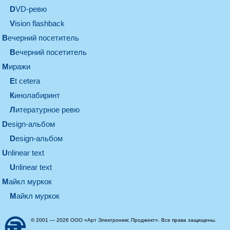
DVD-ревю
Vision flashback
вечерний посетитель
вечерний посетитель
миражи
et cetera
кинолабиринт
литературное ревю
design-альбом
design-альбом
unlinear text
Unlinear text
майкл муркок
майкл муркок
© 2001 — 2026 ООО «Арт Электроникс Проджект». Все права защищены.