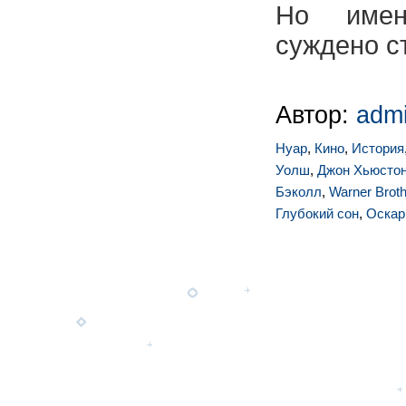
Но имен
суждено с
Автор:
adm
Нуар
,
Кино
,
История
Уолш
,
Джон Хьюсто
Бэколл
,
Warner Brot
Глубокий сон
,
Оскар