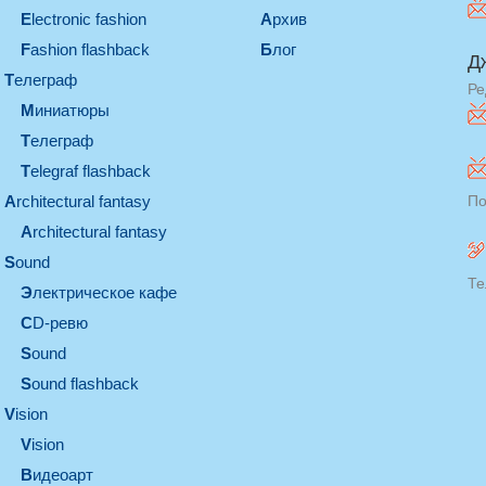
electronic fashion
Архив
Fashion flashback
Блог
Д
телеграф
Ре
миниатюры
телеграф
Telegraf flashback
architectural fantasy
По
architectural fantasy
sound
Те
электрическое кафе
CD-ревю
sound
Sound flashback
vision
vision
видеоарт