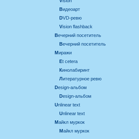
vision
видеоарт
DVD-ревю
Vision flashback
вечерний посетитель
вечерний посетитель
миражи
et cetera
кинолабиринт
литературное ревю
design-альбом
design-альбом
unlinear text
Unlinear text
майкл муркок
майкл муркок