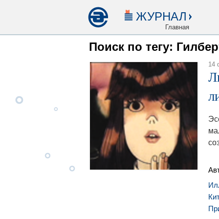
ЖУРНАЛ
Главная
Поиск по тегу: Гилбе
14 
Л
л
Эс
ма
со
Ав
Ил
Ки
Пр