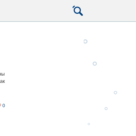
ны
ак
0