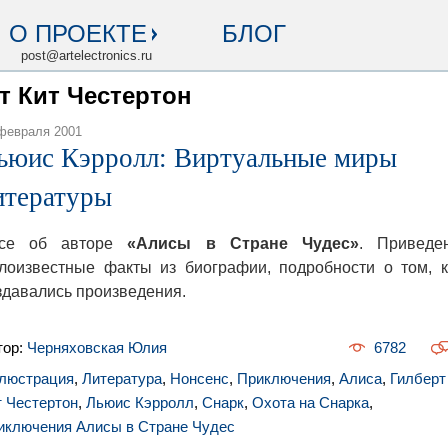
О ПРОЕКТЕ
БЛОГ
post@artelectronics.ru
рт Кит Честертон
февраля 2001
ьюис Кэрролл: Виртуальные миры
итературы
се об авторе
«Алисы в Стране Чудес»
. Приведе
лоизвестные факты из биографии, подробности о том, к
здавались произведения.
тор:
Черняховская Юлия
6782
люстрация
,
Литература
,
Нонсенс
,
Приключения
,
Алиса
,
Гилберт
т Честертон
,
Льюис Кэрролл
,
Снарк
,
Охота на Снарка
,
иключения Алисы в Стране Чудес