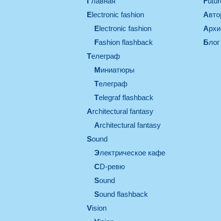
Главная
Futu
electronic fashion
Авт
electronic fashion
Арх
Fashion flashback
Блог
телеграф
миниатюры
телеграф
Telegraf flashback
architectural fantasy
architectural fantasy
sound
электрическое кафе
CD-ревю
sound
Sound flashback
vision