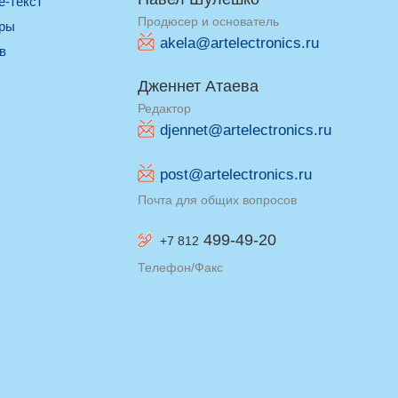
re-текст
Продюсер и основатель
оры
akela@artelectronics.ru
ив
Дженнет Атаева
Редактор
djennet@artelectronics.ru
post@artelectronics.ru
Почта для общих вопросов
499-49-20
+7 812
Телефон/Факс