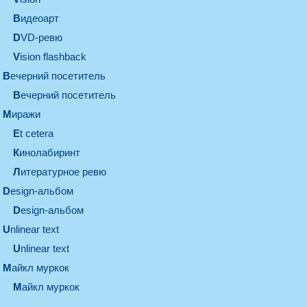
видеоарт
DVD-ревю
Vision flashback
вечерний посетитель
вечерний посетитель
миражи
et cetera
кинолабиринт
литературное ревю
design-альбом
design-альбом
unlinear text
Unlinear text
майкл муркок
майкл муркок