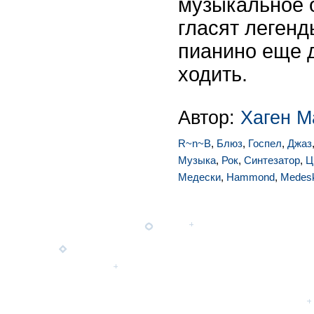
музыкальное о
гласят легенд
пианино еще д
ходить.
Автор:
Хаген М
R~n~B
,
Блюз
,
Госпел
,
Джаз
Музыка
,
Рок
,
Синтезатор
,
Ц
Медески
,
Hammond
,
Medesk