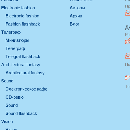
Пр
electronic fashion
Авторы
electronic fashion
Архив
Fashion flashback
Блог
Д
телеграф
Ре
миниатюры
телеграф
Telegraf flashback
architectural fantasy
По
architectural fantasy
sound
Те
электрическое кафе
CD-ревю
sound
Sound flashback
vision
vision