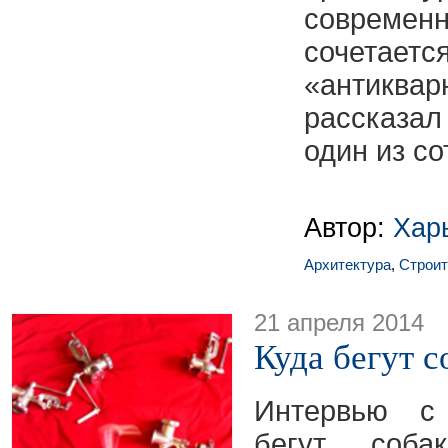
совреме
сочета
«антиква
рассказа
один из с
Автор:
Хар
Архитектура
,
Строит
21 апреля 2014
Куда бегут с
Интервью с 
бегут соб