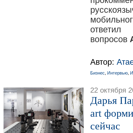
прокомм
русскоязы
мобильн
ответи
вопросов
Автор:
Ата
Бизнес
,
Интервью
,
И
22 октября 2
Дарья Па
art форми
сейчас