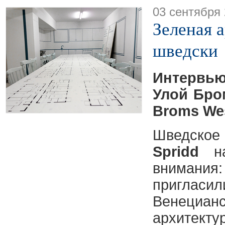
03 сентября
Зеленая 
шведски
Интервь
Улой Бро
Broms Wes
Шведское
Spridd
на
внимания
приглас
Венецианс
архитект