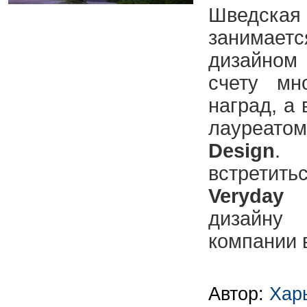
Шведска
занимае
дизайном
счету мн
наград, а 
лауреат
Design
.
встрети
Veryday
п
дизайну
компании 
Автор:
Хар