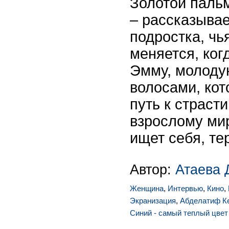
Золотой пальм
– рассказывае
подростка, чь
меняется, ког
Эмму, молоду
волосами, кот
путь к страст
взрослому мир
ищет себя, те
Автор:
Атаева 
Женщина
,
Интервью
,
Кино
,
Экранизация
,
Абделатиф 
Синий - самый теплый цвет