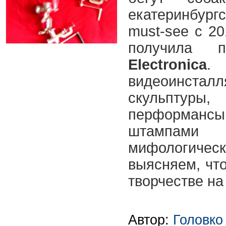
екатеринбур
must-see с 20
получила
Electronica
.
видеоинстал
скульптуры
перформа
штампами 
мифологичес
выясняем, чт
творчестве на
Автор:
Головко