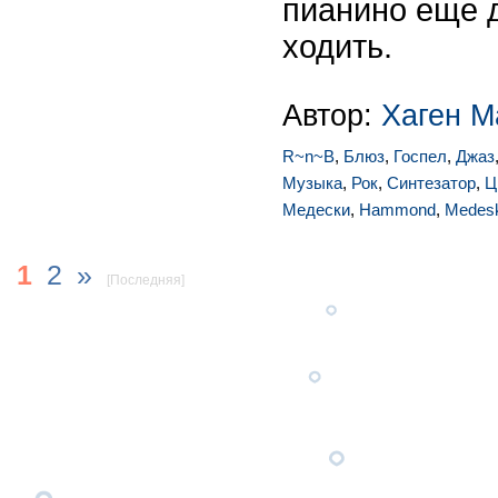
пианино еще д
ходить.
Автор:
Хаген М
R~n~B
,
Блюз
,
Госпел
,
Джаз
Музыка
,
Рок
,
Синтезатор
,
Ц
Медески
,
Hammond
,
Medesk
1
2
»
[Последняя]