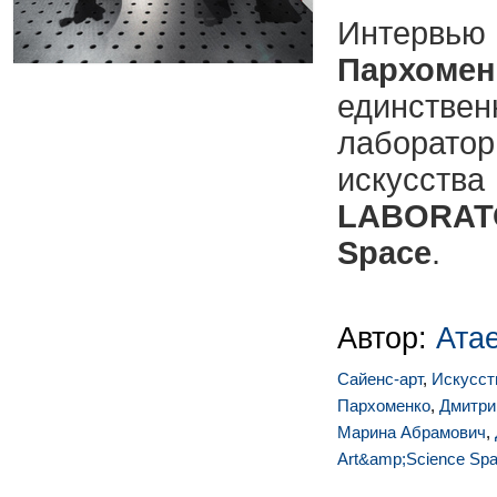
Интервью
Пархомен
единст
лаборат
искус
LABORAT
Space
.
Автор:
Ата
Сайенс-арт
,
Искусст
Пархоменко
,
Дмитри
Марина Абрамович
,
Art&amp;Science Sp