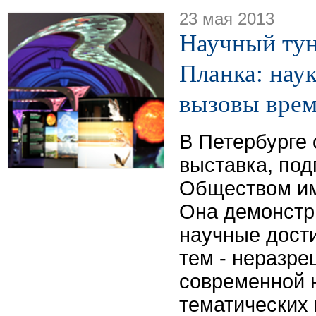
23 мая 2013
Научный тун
Планка: нау
вызовы вре
В Петербурге 
выставка, под
Обществом им
Она демонстр
научные дост
тем - неразр
современной 
тематических