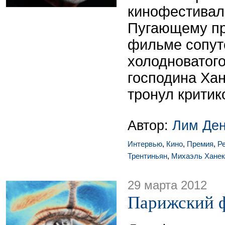
кинофестивале
Пугающему пр
фильме сопут
холодноватого
господина Ха
тронул критик
Автор:
Лим Де
Интервью
,
Кино
,
Премия
,
Р
Трентиньян
,
Михаэль Ханек
29 марта 2012
Парижский 