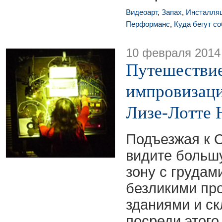
Видеоарт
,
Запах
,
Инсталля
Перформанс
,
Куда бегут с
10 февраля 2014
Путешествие
импровизаци
Лизе-Лотте 
Подъезжая к С
видите больш
зону с грудам
безликими п
зданиями и ск
посреди этого 