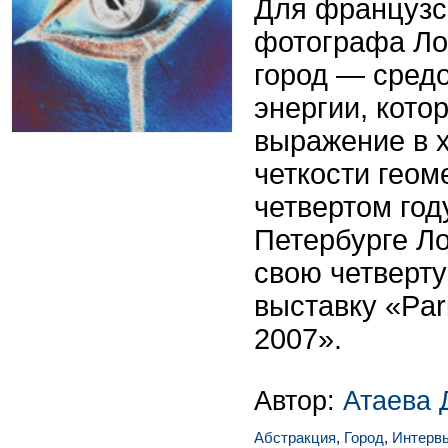
Для французс
фотографа Ло
город — средо
энергии, кото
выражение в х
четкости геом
четвертом год
Петербурге Ло
свою четверт
выставку «Par
2007».
Автор:
Атаева 
Абстракция
,
Город
,
Интерв