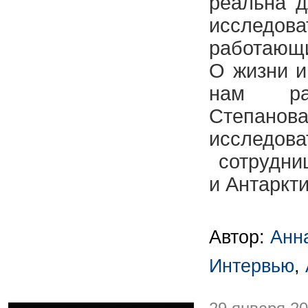
реальна д
исследов
работающи
О жизни и
нам ра
Степан
исследова
сотрудниц
и Антаркти
Автор:
Анн
Интервью
,