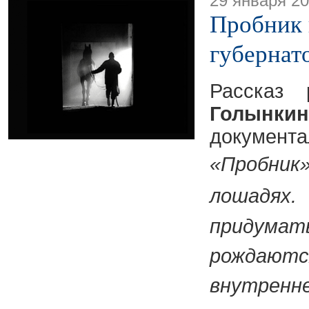
29 января 2
Пробник 
губернат
Рассказ
Голынкин
докумен
«Пробни
лошадя
придум
рождаютс
внутрен