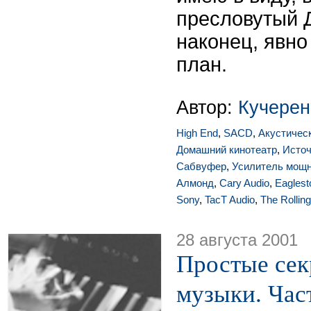
пресловутый 
наконец, явно
план.
Автор:
Кучерен
High End
,
SACD
,
Акустичес
Домашний кинотеатр
,
Источ
Сабвуфер
,
Усилитель мощ
Алмонд
,
Cary Audio
,
Eagles
Sony
,
TacT Audio
,
The Rollin
28 августа 2001
Простые сек
музыки. Част