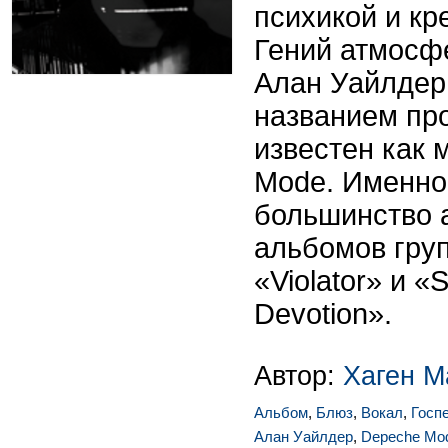
психикой и кр
Гений атмосф
Алан Уайлдер
названием про
известен как 
Mode. Именно 
большинство 
альбомов груп
«Violator» и «
Devotion».
Автор:
Хаген М
Альбом
,
Блюз
,
Вокал
,
Госп
Алан Уайлдер
,
Depeche Mo