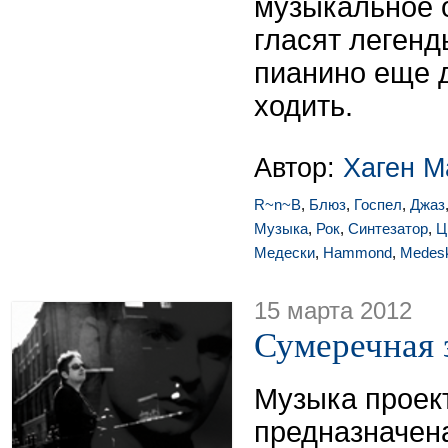
музыкальное о
гласят легенд
пианино еще д
ходить.
Автор:
Хаген М
R~n~B
,
Блюз
,
Госпел
,
Джаз
Музыка
,
Рок
,
Синтезатор
,
Ц
Медески
,
Hammond
,
Medesk
15 марта 2012
Сумеречная 
Музыка проект
предназначен