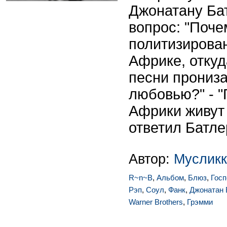
Джонатану Ба
вопрос: "Поче
политизирова
Африке, отку
песни прониз
любовью?" - "
Африки живут 
ответил Батле
Автор:
Мусликк
R~n~B
,
Альбом
,
Блюз
,
Госп
Рэп
,
Соул
,
Фанк
,
Джонатан 
Warner Brothers
,
Грэмми