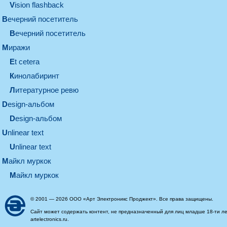
Vision flashback
вечерний посетитель
вечерний посетитель
миражи
et cetera
кинолабиринт
литературное ревю
design-альбом
design-альбом
unlinear text
Unlinear text
майкл муркок
майкл муркок
© 2001 — 2026 ООО «Арт Электроникс Проджект». Все права защищены.
Сайт может содержать контент, не предназначенный для лиц младше 18-ти ле
artelectronics.ru.