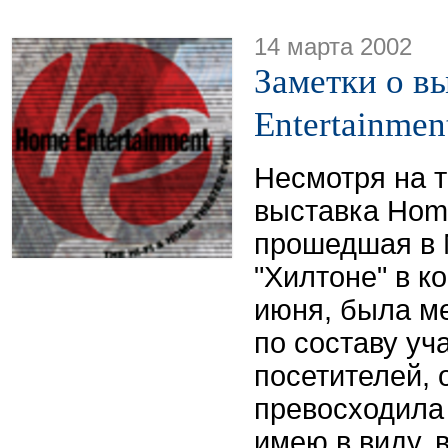
14 марта 2002
Заметки о в
Entertainmen
Несмотря на т
выставка Home
прошедшая в 
"Хилтоне" в к
июня, была м
по составу уч
посетителей, 
превосходила 
имею в виду, 