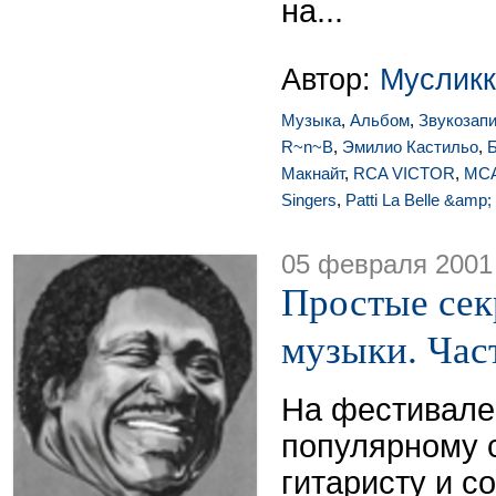
на...
Автор:
Мусликк
Музыка
,
Альбом
,
Звукозап
R~n~B
,
Эмилио Кастильо
,
Б
Макнайт
,
RCA VICTOR
,
MC
Singers
,
Patti La Belle &amp;
05 февраля 2001
Простые сек
музыки. Част
На фестивале
популярному 
гитаристу и с