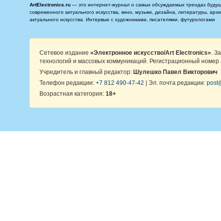
ArtElectronics.ru
— это интернет-журнал о самых обсуждаемых трендах будущег
современного актуального искусства, кино, музыки, дизайна, литературы, ар
актуального искусства. Интервью с художниками, писателями, футурологами
Сетевое издание
«Электронное искусство/Art Electronics»
. З
технологий и массовых коммуникаций. Регистрационный номер 
Учредитель и главный редактор:
Шулешко Павел Викторович
Телефон редакции:
+7 812 490-47-42
| Эл. почта редакции:
post@
Возрастная категория:
18+