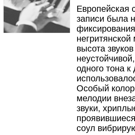
Европейская 
записи была 
фиксирования
негритянской 
высота звуков
неустойчивой,
одного тона к
использовало
Особый колор
мелодии внез
звуки, хриплы
проявившиеся
соул вибриру