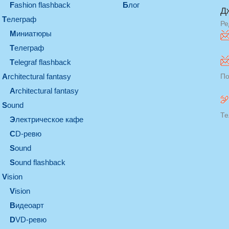
Fashion flashback
Блог
Д
телеграф
Ре
миниатюры
телеграф
Telegraf flashback
architectural fantasy
По
architectural fantasy
sound
Те
электрическое кафе
CD-ревю
sound
Sound flashback
vision
vision
видеоарт
DVD-ревю