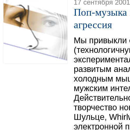
17 сентября 2001
Поп-музыка 
агрессия
Мы привыкли 
(технологичну
эксперимента
развитым ана
холодным мыш
мужским инте
Действительно
творчество но
Шульце, Whirl
электронной п