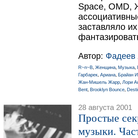
Space, OMD, 
ассоциативны
заставляло их
фантазировать
Автор:
Фадеев 
R~n~B
,
Женщина
,
Музыка
,
Гарбарек
,
Ариана
,
Брайан И
Жан-Мишель Жарр
,
Лори А
Bent
,
Brooklyn Bounce
,
Desti
28 августа 2001
Простые сек
музыки. Част