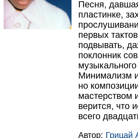
Песня, давша
пластинке, за
прослушивания
первых такто
подвывать, да
поклонник со
музыкального
Минимализм и 
но композици
мастерством и
верится, что 
всего двадцат
Автор:
Грицай 