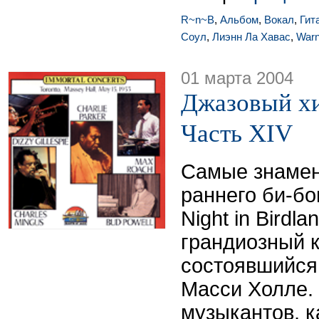
R~n~B
,
Альбом
,
Вокал
,
Гит
Соул
,
Лиэнн Ла Хавас
,
Warn
01 марта 2004
Джазовый хи
Часть XIV
Самые знаме
раннего би-бо
Night in Birdla
грандиозный к
состоявшийся 
Масси Холле. 
музыкантов, к