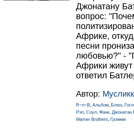
Джонатану Ба
вопрос: "Поче
политизирова
Африке, отку
песни прониз
любовью?" - "
Африки живут 
ответил Батле
Автор:
Мусликк
R~n~B
,
Альбом
,
Блюз
,
Госп
Рэп
,
Соул
,
Фанк
,
Джонатан 
Warner Brothers
,
Грэмми