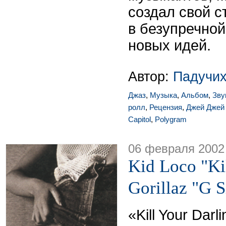
создал свой с
в безупречно
новых идей.
Автор:
Падучих
Джаз
,
Музыка
,
Альбом
,
Зву
ролл
,
Рецензия
,
Джей Джей
Capitol
,
Polygram
06 февраля 2002
Kid Loco "Kil
Gorillaz "G S
«Kill Your Dar