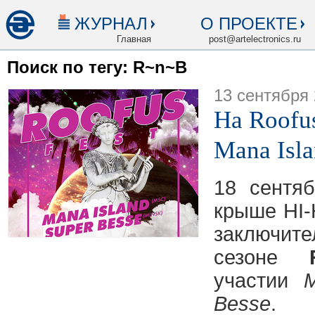
ЖУРНАЛ
О ПРОЕКТЕ
Главная
post@artelectronics.ru
Поиск по тегу: R~n~B
13 сентября
На Roofu
Mana Isla
18 сентя
крыше HI-
заключите
сезоне
участии
M
Besse
.