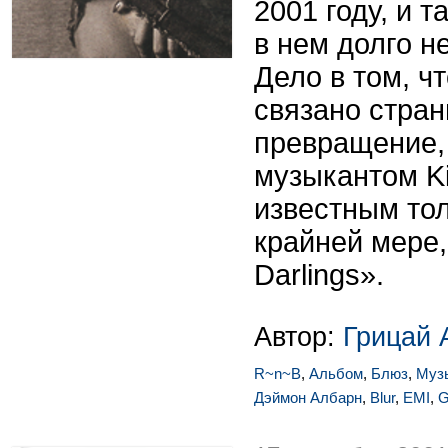
2001 году, и т
в нем долго н
Дело в том, ч
связано стран
превращение,
музыкантом K
известным тол
крайней мере, 
Darlings».
Автор:
Грицай 
R~n~B
,
Альбом
,
Блюз
,
Муз
Дэймон Албарн
,
Blur
,
EMI
,
G