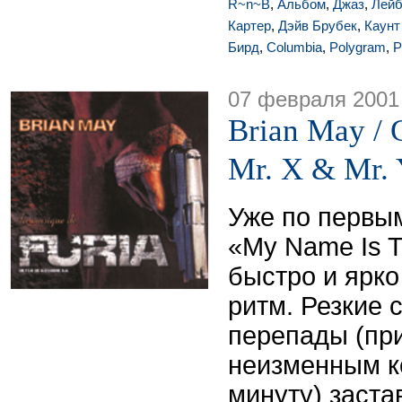
R~n~B
,
Альбом
,
Джаз
,
Лей
Картер
,
Дэйв Брубек
,
Каунт
Бирд
,
Columbia
,
Polygram
,
P
07 февраля 2001
Brian May / 
Mr. X & Mr.
Уже по первы
«My Name Is T
быстро и ярк
ритм. Резкие 
перепады (пр
неизменным к
минуту) заста