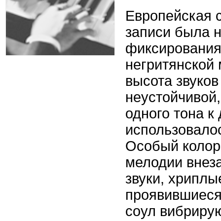
Европейская 
записи была 
фиксирования
негритянской 
высота звуков
неустойчивой,
одного тона к
использовало
Особый колор
мелодии внез
звуки, хриплы
проявившиеся
соул вибриру