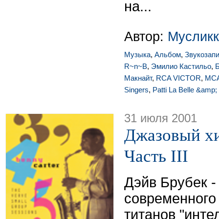
на...
Автор:
Мусликк
Музыка
,
Альбом
,
Звукозап
R~n~B
,
Эмилио Кастильо
,
Б
Макнайт
,
RCA VICTOR
,
MC
Singers
,
Patti La Belle &amp;
31 июля 2001
Джазовый хи
Часть III
Дэйв Брубек -
современного 
титанов "инте