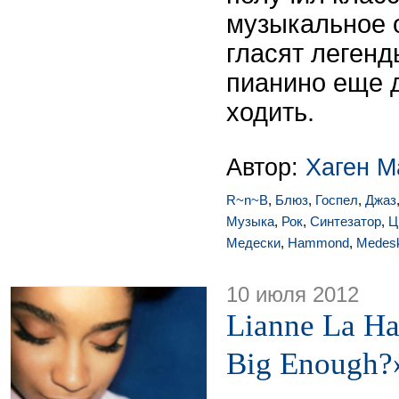
музыкальное о
гласят легенд
пианино еще д
ходить.
Автор:
Хаген М
R~n~B
,
Блюз
,
Госпел
,
Джаз
Музыка
,
Рок
,
Синтезатор
,
Ц
Медески
,
Hammond
,
Medesk
10 июля 2012
Lianne La Ha
Big Enough?