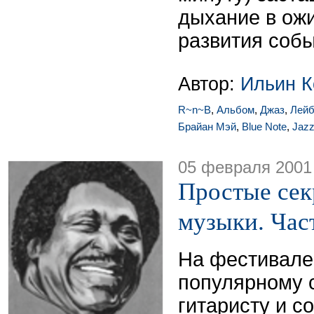
дыхание в ож
развития собы
Автор:
Ильин К
R~n~B
,
Альбом
,
Джаз
,
Лей
Брайан Мэй
,
Blue Note
,
Jaz
05 февраля 2001
Простые сек
музыки. Част
На фестивале
популярному 
гитаристу и с