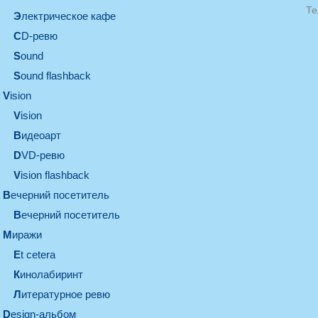
Те
электрическое кафе
CD-ревю
sound
Sound flashback
vision
vision
видеоарт
DVD-ревю
Vision flashback
вечерний посетитель
вечерний посетитель
миражи
et cetera
кинолабиринт
литературное ревю
design-альбом