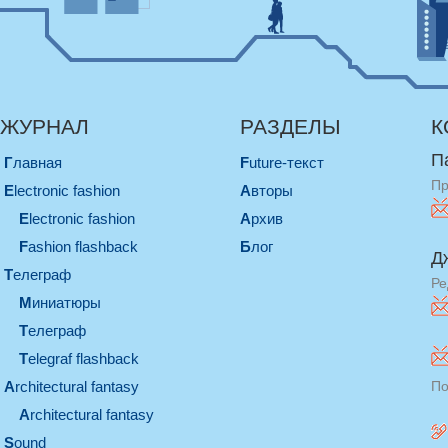
ЖУРНАЛ
РАЗДЕЛЫ
К
П
Главная
Future-текст
Пр
electronic fashion
Авторы
electronic fashion
Архив
Fashion flashback
Блог
Д
телеграф
Ре
миниатюры
телеграф
Telegraf flashback
architectural fantasy
По
architectural fantasy
sound