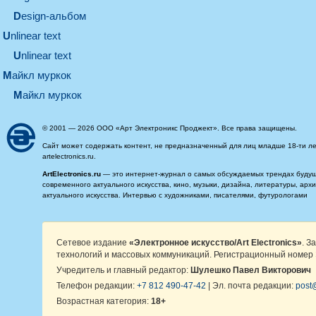
design-альбом
unlinear text
Unlinear text
майкл муркок
майкл муркок
© 2001 — 2026 ООО «Арт Электроникс Проджект». Все права защищены.
Сайт может содержать контент, не предназначенный для лиц младше 18-ти ле
artelectronics.ru.
ArtElectronics.ru
— это интернет-журнал о самых обсуждаемых трендах будущег
современного актуального искусства, кино, музыки, дизайна, литературы, ар
актуального искусства. Интервью с художниками, писателями, футурологами
Сетевое издание
«Электронное искусство/Art Electronics»
. З
технологий и массовых коммуникаций. Регистрационный номер 
Учредитель и главный редактор:
Шулешко Павел Викторович
Телефон редакции:
+7 812 490-47-42
| Эл. почта редакции:
post@
Возрастная категория:
18+