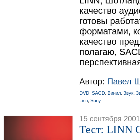
LINN, Шотланд
качество ауди
готовы работа
форматами, ко
качество пред
полагаю, SAC
перспективная
Автор:
Павел 
DVD
,
SACD
,
Винил
,
Звук
,
З
Linn
,
Sony
15 сентября 2001
Тест: LINN 