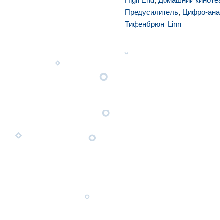
High End
,
Домашний киноте
Предусилитель
,
Цифро-ана
Тифенбрюн
,
Linn