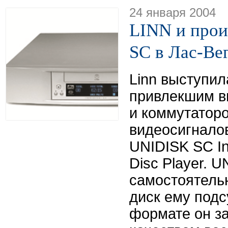
24 января 2004
LINN и прои
SC в Лас-Ве
Linn выступил
привлекшим в
и коммутаторо
видеосигнало
UNIDISK SC In
Disc Player. 
самостоятельн
диск ему подс
формате он за