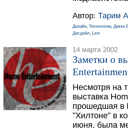
Автор:
Тарим А
Дизайн
,
Технологии
,
Дикки 
Дисдейл
,
Linn
14 марта 2002
Заметки о в
Entertainmen
Несмотря на т
выставка Home
прошедшая в 
"Хилтоне" в к
июня, была м