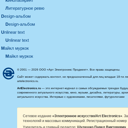
кинолабиринт
литературное ревю
design-альбом
design-альбом
unlinear text
Unlinear text
майкл муркок
майкл муркок
© 2001 — 2026 ООО «Арт Электроникс Проджект». Все права защищены.
Сайт может содержать контент, не предназначенный для лиц младше 18-ти ле
artelectronics.ru.
ArtElectronics.ru
— это интернет-журнал о самых обсуждаемых трендах будущег
современного актуального искусства, кино, музыки, дизайна, литературы, ар
актуального искусства. Интервью с художниками, писателями, футурологами
Сетевое издание
«Электронное искусство/Art Electronics»
. З
технологий и массовых коммуникаций. Регистрационный номер 
Учредитель и главный редактор:
Шулешко Павел Викторович