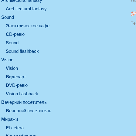
architectural fantasy
По
architectural fantasy
sound
Те
электрическое кафе
CD-ревю
sound
Sound flashback
vision
vision
видеоарт
DVD-ревю
Vision flashback
вечерний посетитель
вечерний посетитель
миражи
et cetera