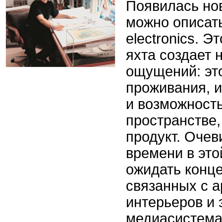
Появилась нов
можно описать
electronics. Э
яхта создает 
ощущений: эт
проживания, и
и возможност
пространстве
продукт. Очев
времени в это
ожидать конце
связанных с а
интерьеров и
медиасистема