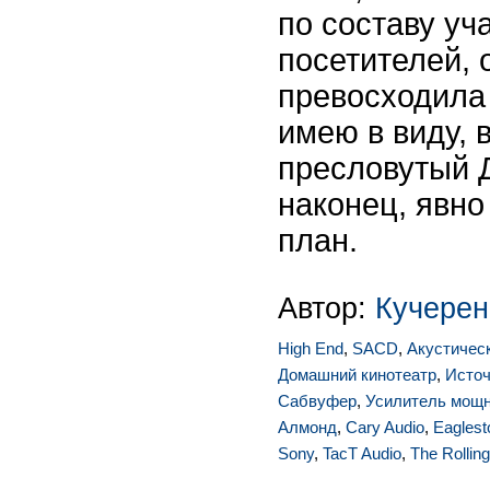
по составу уч
посетителей, 
превосходила 
имею в виду, 
пресловутый 
наконец, явно
план.
Автор:
Кучерен
High End
,
SACD
,
Акустичес
Домашний кинотеатр
,
Источ
Сабвуфер
,
Усилитель мощ
Алмонд
,
Cary Audio
,
Eagles
Sony
,
TacT Audio
,
The Rollin