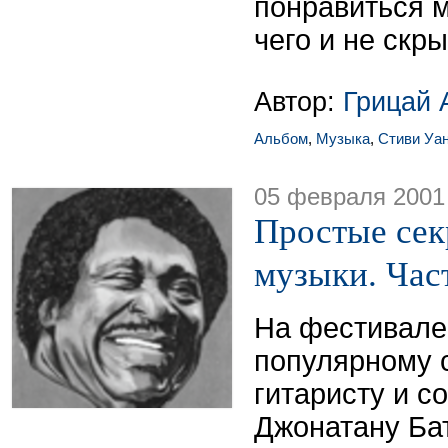
понравиться 
чего и не скры
Автор:
Грицай 
Альбом
,
Музыка
,
Стиви Уа
05 февраля 2001
Простые сек
музыки. Част
На фестивале
популярному 
гитаристу и с
Джонатану Ба