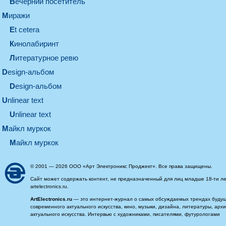
вечерний посетитель
миражи
et cetera
кинолабиринт
литературное ревю
design-альбом
design-альбом
unlinear text
Unlinear text
майкл муркок
майкл муркок
© 2001 — 2026 ООО «Арт Электроникс Проджект». Все права защищены.
Сайт может содержать контент, не предназначенный для лиц младше 18-ти ле
artelectronics.ru.
ArtElectronics.ru
— это интернет-журнал о самых обсуждаемых трендах будущег
современного актуального искусства, кино, музыки, дизайна, литературы, ар
актуального искусства. Интервью с художниками, писателями, футурологами