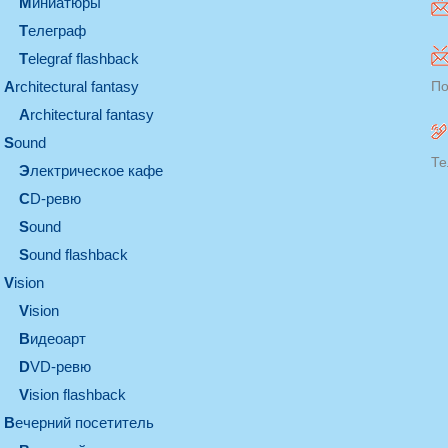
миниатюры
телеграф
Telegraf flashback
architectural fantasy
По
architectural fantasy
sound
Те
электрическое кафе
CD-ревю
sound
Sound flashback
vision
vision
видеоарт
DVD-ревю
Vision flashback
вечерний посетитель