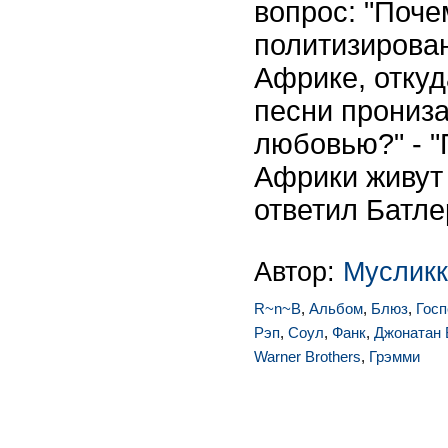
вопрос: "Поче
политизирова
Африке, отку
песни прониз
любовью?" - "
Африки живут 
ответил Батле
Автор:
Мусликк
R~n~B
,
Альбом
,
Блюз
,
Госп
Рэп
,
Соул
,
Фанк
,
Джонатан 
Warner Brothers
,
Грэмми