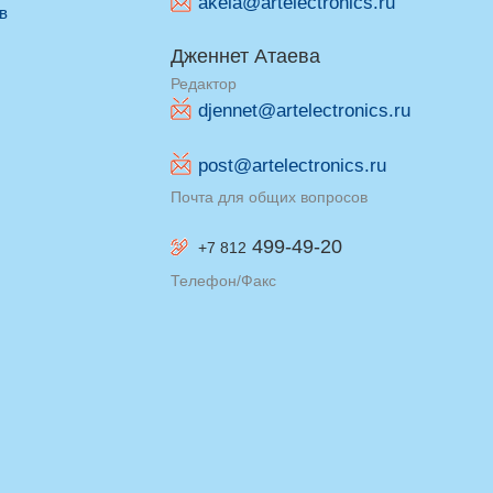
akela@artelectronics.ru
ив
Дженнет Атаева
Редактор
djennet@artelectronics.ru
post@artelectronics.ru
Почта для общих вопросов
499-49-20
+7 812
Телефон/Факс