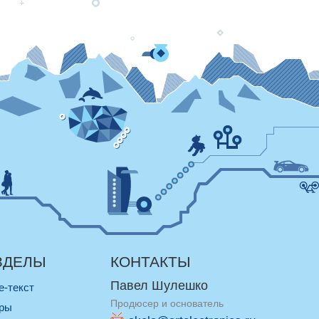
ЗДЕЛЫ
КОНТАКТЫ
Павел Шулешко
re-текст
Продюсер и основатель
оры