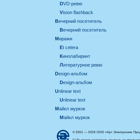
DVD-ревю
Vision flashback
вечерний посетитель
вечерний посетитель
миражи
et cetera
кинолабиринт
литературное ревю
design-альбом
design-альбом
unlinear text
Unlinear text
майкл муркок
майкл муркок
© 2001 — 2026 ООО «Арт Электроникс Про
Сайт может содержать контент, не предназ