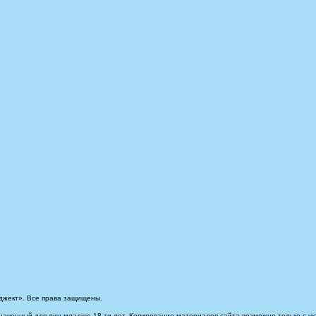
джект». Все права защищены.
наченный для лиц младше 18-ти лет. Копирование материалов сайта возможно только с ук