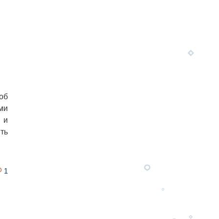
об
ми
 и
ть
1