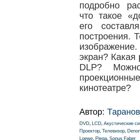
подробно ра
что такое «д
его составл
построения. 
изображение
экран? Какая
DLP? Можно
проекционн
кинотеатре?
Автор:
Таранов
DVD
,
LCD
,
Акустические с
Проектор
,
Телевизор
,
Deno
Loewe
,
Piega
,
Sonus Faber