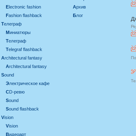
electronic fashion
Архив
Fashion flashback
Блог
Д
телеграф
Ре
миниатюры
телеграф
Telegraf flashback
architectural fantasy
По
architectural fantasy
sound
Те
электрическое кафе
CD-ревю
sound
Sound flashback
vision
vision
видеоарт