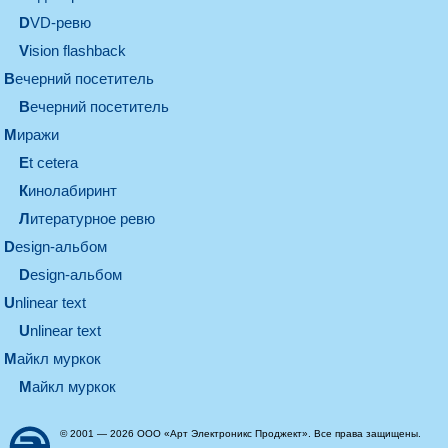
DVD-ревю
Vision flashback
вечерний посетитель
вечерний посетитель
миражи
et cetera
кинолабиринт
литературное ревю
design-альбом
design-альбом
unlinear text
Unlinear text
майкл муркок
майкл муркок
© 2001 — 2026 ООО «Арт Электроникс Проджект». Все права защищены.