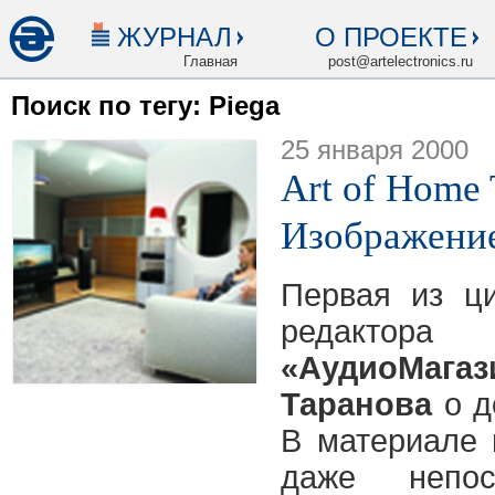
ЖУРНАЛ
О ПРОЕКТЕ
Главная
post@artelectronics.ru
Поиск по тегу: Piega
25 января 2000
Art of Home 
Изображени
Первая из ци
редакт
«АудиоМагаз
Таранова
о д
В материале
даже непо