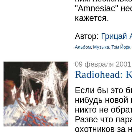
"Amnesiac" н
кажется.
Автор:
Грицай 
Альбом
,
Музыка
,
Том Йорк
09 февраля 2001
Radiohead: K
Если бы это б
нибудь новой 
никто не обра
Разве что па
охотников за