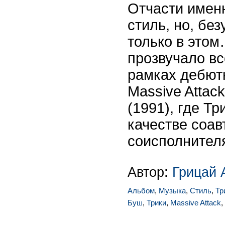
Отчасти именн
стиль, но, бе
только в это
прозвучало все
рамках дебют
Massive Attac
(1991), где Тр
качестве соав
соисполнител
Автор:
Грицай 
Альбом
,
Музыка
,
Стиль
,
Тр
Буш
,
Трики
,
Massive Attack
,