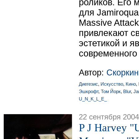
роликов. Его
для Jamiroquai
Massive Attac
привлекают с
эстетикой и я
современного 
Автор:
Скоркин
Диегезис
,
Искусство
,
Кино
,
Эшкрофт
,
Том Йорк
,
Blur
,
Ja
U_N_K_L_E_
22 сентября 2004
P J Harvey "