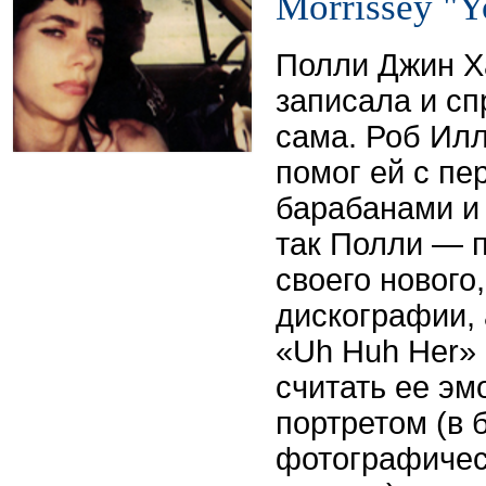
Morrissey "Y
Полли Джин Х
записала и с
сама. Роб Илли
помог ей с пе
барабанами и
так Полли — 
своего нового
дискографии,
«Uh Huh Her»
считать ее э
портретом (в б
фотографичес