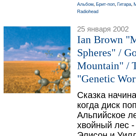
Альбом
,
Брит-поп
,
Гитара
,
Radiohead
25 января 2002
Ian Brown "
Spheres" / Go
Mountain" / 
"Genetic Wor
Сказка начина
когда диск поп
Альпийское л
хвойный лес -
Элисон и Уил