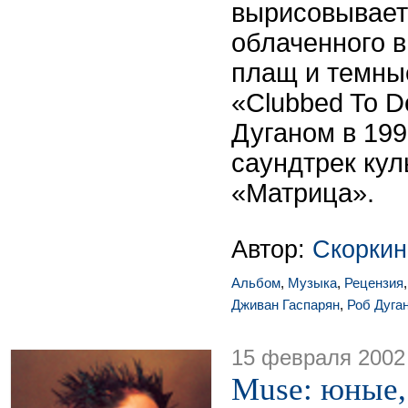
вырисовывает
облаченного 
плащ и темны
«Clubbed To D
Дуганом в 199
саундтрек ку
«Матрица».
Автор:
Скоркин
Альбом
,
Музыка
,
Рецензия
Дживан Гаспарян
,
Роб Дуга
15 февраля 2002
Muse: юные,