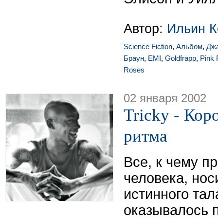
Автор:
Ильин К
Science Fiction
,
Альбом
,
Дж
Браун
,
EMI
,
Goldfrapp
,
Pink 
Roses
02 января 2002
Tricky - Кор
ритма
Все, к чему п
человека, нос
истинного тал
оказывалось 