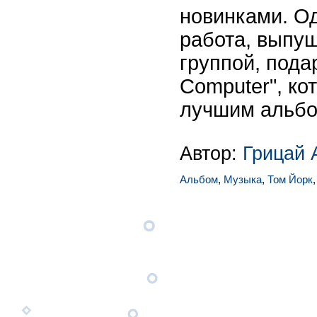
новинками. О
работа, выпу
группой, под
Computer", ко
лучшим альбо
Автор:
Грицай 
Альбом
,
Музыка
,
Том Йорк