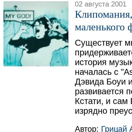
02 августа 2001
Клипомания,
маленького 
Существует мн
придерживаетс
история музы
началась с "A
Дэвида Боуи и
развивается 
Кстати, и сам
изрядно преус
Автор:
Грицай 