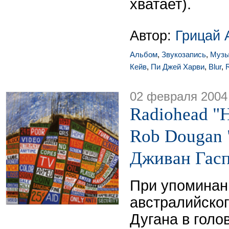
хватает).
Автор:
Грицай 
Альбом
,
Звукозапись
,
Музы
Кейв
,
Пи Джей Харви
,
Blur
,
02 февраля 2004
Radiohead "H
Rob Dougan "
Дживан Гасп
При упоминан
австралийско
Дугана в гол