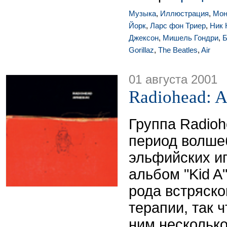
Музыка
,
Иллюстрация
,
Мон
Йорк
,
Ларс фон Триер
,
Ник 
Джексон
,
Мишель Гондри
,
Б
Gorillaz
,
The Beatles
,
Air
01 августа 2001
Radiohead: 
Группа Radioh
период волше
эльфийских и
альбом "Kid A
рода встряск
терапии, так 
ним несколько