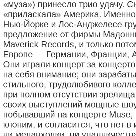
«муза») принесло трио удачу. С
«приласкала» Америка. Именно 
Нью-Йорке и Лос-Анджелесе гр
предложение от фирмы Мадонн
Maverick Records, и только пото
Европе — Германии, Франции, А
Они играли концерт за концерто
на себя внимание; они зарабат
стильного, трудолюбивого колл
при полном отсутствии зрелища 
своих выступлений мощные шоу
побывавший на концерте Muse, 
клоним, и согласится, что нет в 
ни меланхолии, ни упадничеств