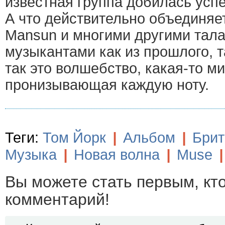
известная группа добилась успе
А что действительно объединяе
Mansun и многими другими тал
музыкантами как из прошлого, т
так это волшебство, какая-то м
пронизывающая каждую ноту.
Теги:
Том Йорк
|
Альбом
|
Брит
Музыка
|
Новая волна
|
Muse
|
Вы можете стать первым, кт
комментарий!