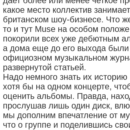
дает более или менее четкое пр
какое место коллектив занимае
британском шоу-бизнесе. Что же
то и тут Muse на особом положе
покорили всех уже дебютным а
а дома еще до его выхода были
официозном музыкальном журн
развернутой статьей.
Надо немного знать их историю 
хотя бы на одном концерте, что
оценить альбомы. Правда, наход
прослушав лишь один диск, влю
мы дополним впечатление от му
что о группе и поделившись св