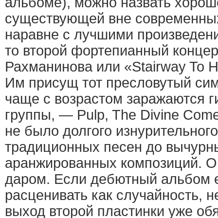
альбоме), можно назвать хорош
существующей вне современны
наравне с лучшими произведени
то второй фортепианный концер
Рахманинова или «Stairway To H
Им присущ тот пресловутый си
чаще с возрастом заражаются г
группы, — Pulp, The Divine Co
не было долгого изнурительного
традиционных песен до вычурны
аранжированных композиций. О
даром. Если дебютный альбом
расценивать как случайность, н
выход второй пластинки уже обя