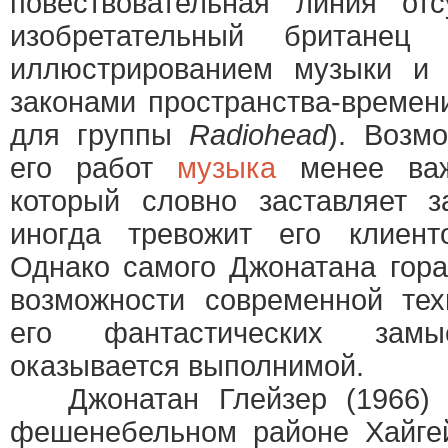
повествовательная линия отс
изобретательный британец 
иллюстрированием музыки и 
законами пространства-времени
для группы
Radiohead
). Возм
его работ
музыка
менее важ
который словно заставляет
иногда тревожит его клиент
Однако самого Джонатана гор
возможности современной те
его фантастических зам
оказывается выполнимой.
Джонатан Глейзер (1966) 
фешенебельном районе Хайгей