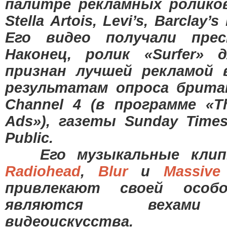
палитре рекламных ролико
Stella Artois, Levi’s, Barclay
Его видео получали пре
Наконец, ролик «Surfer» 
признан лучшей рекламой 
результатам опроса брита
Channel 4 (в программе «Th
Ads»), газеты Sunday Times
Public.
Его музыкальные клипы 
Radiohead
,
Blur
и
Massive
привлекают своей особ
являются вехами 
видеоискусства.