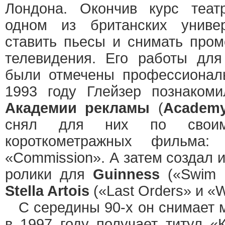
Лондона. Окончив курс теат
одном из британских универ
ставить пьесы и снимать пром
телевидения. Его работы дл
были отмечены профессионал
1993 году Глейзер познаком
Академии рекламы
(
Academy
снял для них по своим
короткометражных фильма:
«Commission». А затем создал 
ролики для
Guinness
(«Swim B
Stella Artois
(«Last Orders» и «
С середины 90-х он снимает 
в 1997 году получает титул «