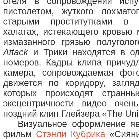
отеля в сопровождении испу
пистолетом, жуткого лохмат
старыми проститутками в 
халатах, истекающего кровью 
измазанного грязью полуголо
Attack
и Трики находятся в од
номеров. Кадры клипа причу
камера, сопровождаемая фот
движется по коридору, загля
которых происходят странн
эксцентричности видео очен
поздний клип Глейзера «The Uni
Визуальное оформление явс
фильм
Стэнли Кубрика
«Сияни