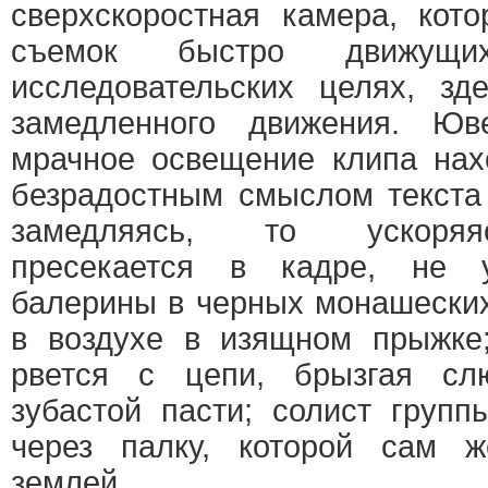
сверхскоростная камера, кот
съемок быстро движущи
исследовательских целях, зд
замедленного движения. Ю
мрачное освещение клипа нах
безрадостным смыслом текста 
замедляясь, то ускоряя
пресекается в кадре, не у
балерины в черных монашески
в воздухе в изящном прыжке
рвется с цепи, брызгая сл
зубастой пасти; солист груп
через палку, которой сам ж
землей.