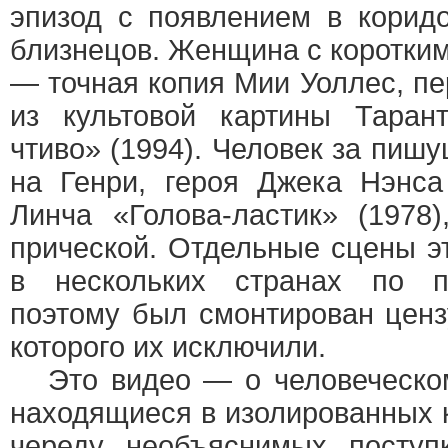
эпизод с появлением в корид
близнецов. Женщина с коротки
— точная копия Мии Уоллес, п
из культовой картины Таран
чтиво» (1994). Человек за пиш
на Генри, героя Джека Нэнс
Линча «Голова-ластик» (197
прической. Отдельные сцены эт
в нескольких странах по пр
поэтому был смонтирован цензу
которого их исключили.
Это видео — о человеческом
находящиеся в изолированных 
череду необъяснимых поступ