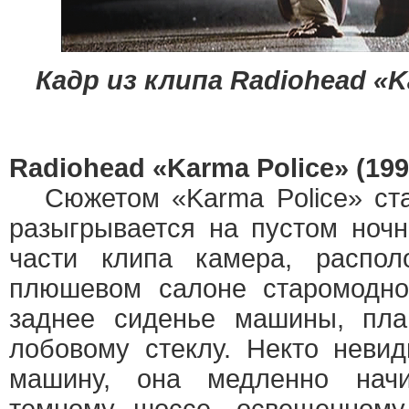
Кадр из клипа Radiohead «Ka
Radiohead «Karma Police» (199
Сюжетом «Karma Police» стал
разыгрывается на пустом ноч
части клипа камера, распол
плюшевом салоне старомодног
заднее сиденье машины, пла
лобовому стеклу. Некто неви
машину, она медленно начи