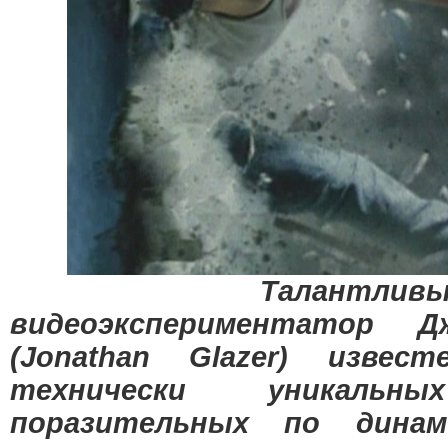
Талантливый б
видеоэкспериментатор Д
(Jonathan Glazer) извес
технически уникаль
поразительных по дина