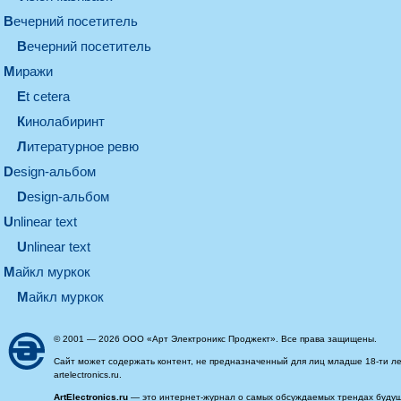
вечерний посетитель
вечерний посетитель
миражи
et cetera
кинолабиринт
литературное ревю
design-альбом
design-альбом
unlinear text
Unlinear text
майкл муркок
майкл муркок
© 2001 — 2026 ООО «Арт Электроникс Проджект». Все права защищены.
Сайт может содержать контент, не предназначенный для лиц младше 18-ти ле
artelectronics.ru.
ArtElectronics.ru
— это интернет-журнал о самых обсуждаемых трендах будущег