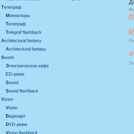
Д
телеграф
Ре
миниатюры
телеграф
Telegraf flashback
architectural fantasy
По
architectural fantasy
sound
Те
электрическое кафе
CD-ревю
sound
Sound flashback
vision
vision
видеоарт
DVD-ревю
Vision flashback