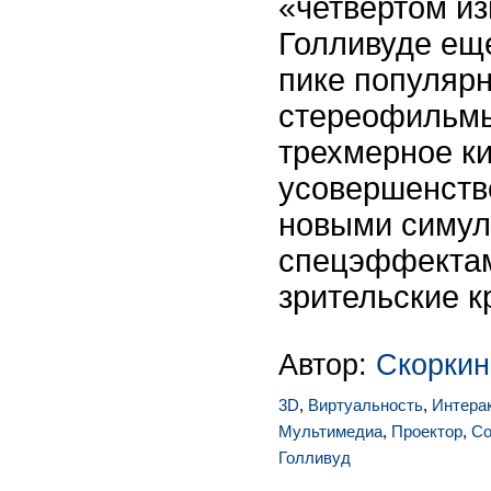
«четвертом из
Голливуде ещ
пике популяр
стереофильмы
трехмерное к
усовершенств
новыми симу
спецэффектам
зрительские к
Автор:
Скоркин
3D
,
Виртуальность
,
Интера
Мультимедиа
,
Проектор
,
Со
Голливуд