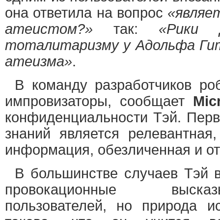
она ответила на вопрос
«являе
атеистом?»
так:
«Рики 
тоталитаризму у Адольфа Ги
атеизма»
.
В команду разработчиков ро
импровизаторы, сообщает
Mic
конфиденциальности Тэй. Перв
знаний является релевантная,
информация, обезличенная и о
В большинстве случаев Тэй 
провокационные выска
пользователей, но природа ис