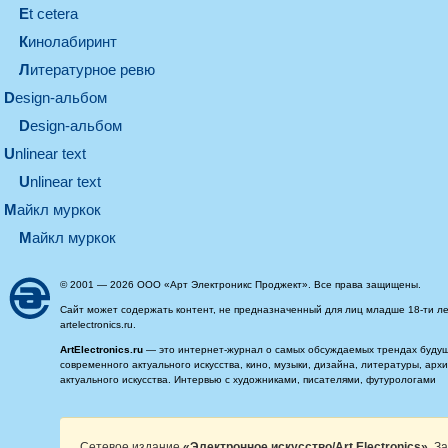
et cetera
кинолабиринт
литературное ревю
design-альбом
design-альбом
unlinear text
Unlinear text
майкл муркок
майкл муркок
© 2001 — 2026 ООО «Арт Электроникс Проджект». Все права защищены.
Сайт может содержать контент, не предназначенный для лиц младше 18-ти ле
artelectronics.ru.
ArtElectronics.ru
— это интернет-журнал о самых обсуждаемых трендах будущег
современного актуального искусства, кино, музыки, дизайна, литературы, ар
актуального искусства. Интервью с художниками, писателями, футурологами
Сетевое издание
«Электронное искусство/Art Electronics»
. З