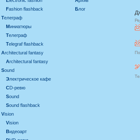
electronic fashion
Архив
Fashion flashback
Блог
Д
телеграф
Ре
миниатюры
телеграф
Telegraf flashback
architectural fantasy
По
architectural fantasy
sound
Те
электрическое кафе
CD-ревю
sound
Sound flashback
vision
vision
видеоарт