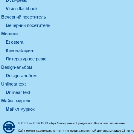
DVD-ревю
Vision flashback
вечерний посетитель
вечерний посетитель
миражи
et cetera
кинолабиринт
литературное ревю
design-альбом
design-альбом
unlinear text
Unlinear text
майкл муркок
майкл муркок
© 2001 — 2026 ООО «Арт Электроникс Проджект». Все права защищены.
Сайт может содержать контент, не предназначенный для лиц младше 18-ти ле