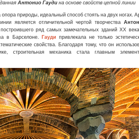
зданная
Антонио Гауди
на основе свойств цепной линии
 опора природы, идеальный способ стоять на двух ногах. А
инии является отличительной чертой творчества
Анто
, построившего ряд самых замечательных зданий XX века
тва в Барселоне.
Гауди
привлекала не только эстетичес
тематические свойства. Благодаря тому, что он использо
ке, строительная механика стала главным элемен