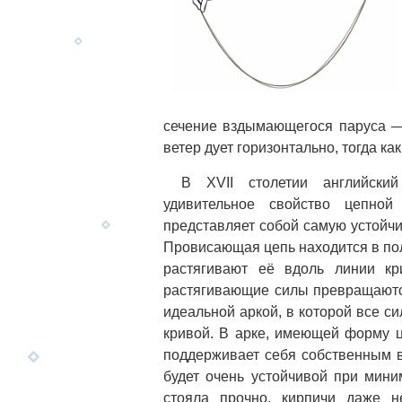
сечение вздымающегося паруса
ветер дует горизонтально, тогда ка
В XVII столетии английск
удивительное свойство цепно
представляет собой самую устойчи
Провисающая цепь находится в пол
растягивают её вдоль линии кр
растягивающие силы превращаютс
идеальной аркой, в которой все с
кривой. В арке, имеющей форму ц
поддерживает себя собственным ве
будет очень устойчивой при мини
стояла прочно, кирпичи даже н