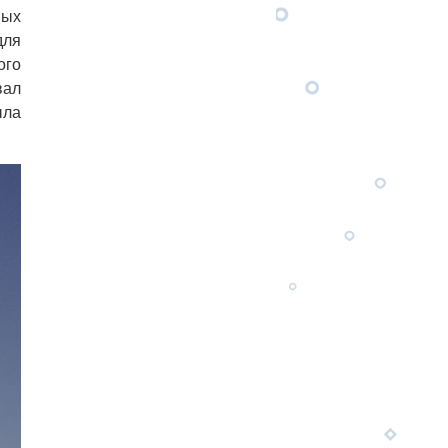
ных
для
ого
вал
ыла