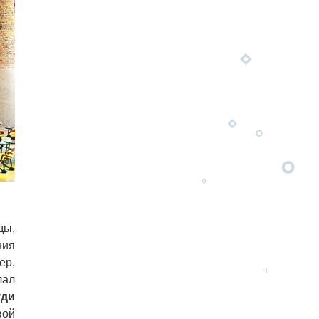
ды,
ния
ер,
лал
уди
вой