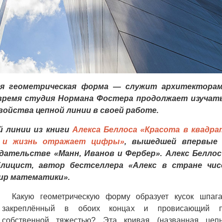
я геометрическая форма — служит архитектора
е время студия Нормана Фостера продолжает изучат
ойства цепной линии в своей работе.
й линии из книги
Алекса Беллоса «Красота в квадра
 и жизнь отражает цифры»
, вышедшей впервые
издательстве «Манн, Иванов и Фербер». Алекс Белло
лицист, автор бестселлера «Алекс в стране чис
ир математики».
Какую геометрическую форму образует кусок шпага
закреплённый в обоих концах и провисающий 
собственной тяжестью? Эта кривая (названная цеп