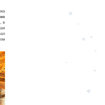
рка
нио
, в
кая
вал
том