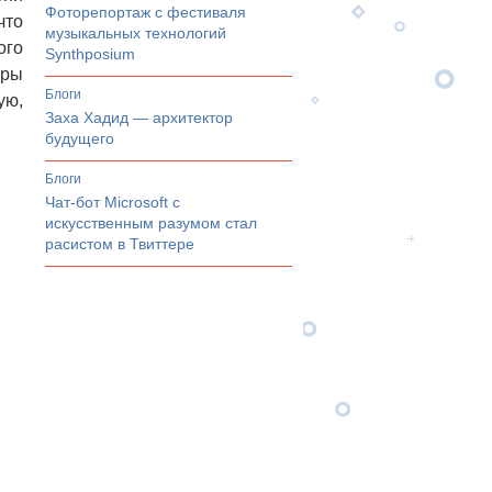
Фоторепортаж с фестиваля
что
музыкальных технологий
ого
Synthposium
эры
Блоги
ую,
Заха Хадид — архитектор
будущего
Блоги
Чат-бот Microsoft с
искусственным разумом стал
расистом в Твиттере