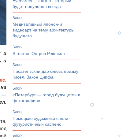
EverGreen - контент, который
будет популярен всегда
Блоги
Медитативный японский
видеоарт на тему архитектуры
будущего
Блоги
м и
В гостях. Остров Реюньон
ь и
Блоги
Писательский дар сквозь призму
чисел. Закон Ципфа
те.
 на
Блоги
с —
«Петербург — город будущего» в
фотографиях
ел.
Блоги
Немецкие художники сняли
та,
футуристичный саспенс
под
ной
Блоги