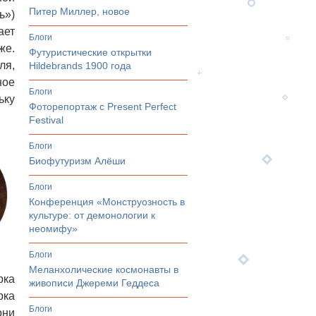
Питер Миллер, новое
ь»)
ает
Блоги
же.
Футуристические открытки
ля,
Hildebrands 1900 года
ное
Блоги
ьку
Фоторепортаж с Present Perfect
Festival
Блоги
Биофутуризм Алёши
Блоги
Конференция «Монструозность в
культуре: от демонологии к
неомифу»
Блоги
Меланхолические космонавты в
рка
живописи Джереми Геддеса
рка
Блоги
они