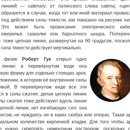
линией
—
catenary
, от латинского слова
catena
, «цеп
образуется в случае, когда тот или иной материал провис
под действием силы тяжести, как показано на рисунке ни
Это может быть провисание электрического кабе
ожерелья, скакалки или бархатного шнура. Попереч
—
тоже цепная линия, развернутая на 90 градусов, поскол
к сила тяжести действует вертикально.
ий физик
Роберт Гук
открыл одно
й линии: в перевёрнутом виде она
вую форму для отдельно стоящих арок.
ожении, в котором её внутренние силы
ивой. В перевёрнутом виде все эти
я в силы сжатия, делая цепную линию
илы сжатия тоже действуют вдоль линии
епной линии, нет изгибающих сил: она
сом, не нуждаясь ни в каких скобах или опорах. Такая а
мальном количестве кирпичной кладки. Для того чтобы а
е нужно скреплять цементным раствором, поскольку 