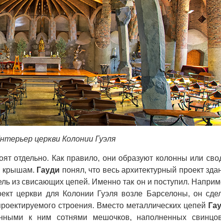
нтерьер церкви Колонии Гуэля
оят отдельно. Как правило, они образуют колонны или сво
и крышам.
Гауди
понял, что весь архитектурный проект зда
ль из свисающих цепей. Именно так он и поступил. Наприм
ект церкви для Колонии Гуэля возле Барселоны, он сде
проектируемого строения. Вместо металлических цепей
Га
енными к ним сотнями мешочков, наполненных свинцо