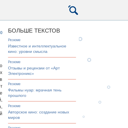
БОЛЬШЕ ТЕКСТОВ
0
Резюме
Известное и интеллектуальное
кино: уровни смысла
Резюме
о
Отзывы и рецензии от «Арт
х
Электроникс»
в
Резюме
т
Фильмы нуар: мрачная тень
е
прошлого
,
Резюме
,
Авторское кино: создание новых
й
миров