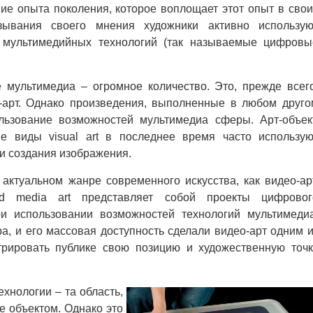
ие опыта поколения, которое воплощает этот опыт в свои
зывания своего мнения художники активно использую
и мультимедийных технологий (так называемые цифровы
 мультимедиа – огромное количество. Это, прежде всего
о-арт. Однако произведения, выполненные в любом друго
льзование возможностей мультимедиа сферы. Арт-объект
е виды visual art в последнее время часто использую
и создания изображения.
актуальном жанре современного искусства, как видео-арт
d media art представляет собой проекты цифровог
и использовании возможностей технологий мультимедиа
ра, и его массовая доступность сделали видео-арт одним и
рировать публике свою позицию и художественную точк
хнологии – та область,
e объектом. Однако это