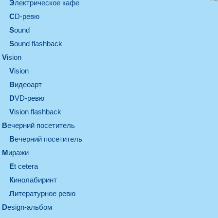
электрическое кафе
CD-ревю
sound
Sound flashback
vision
vision
видеоарт
DVD-ревю
Vision flashback
вечерний посетитель
вечерний посетитель
миражи
et cetera
кинолабиринт
литературное ревю
design-альбом