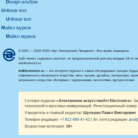
design-альбом
unlinear text
Unlinear text
майкл муркок
майкл муркок
© 2001 — 2026 ООО «Арт Электроникс Проджект». Все права защищены.
Сайт может содержать контент, не предназначенный для лиц младше 18-ти ле
artelectronics.ru.
ArtElectronics.ru
— это интернет-журнал о самых обсуждаемых трендах будущег
современного актуального искусства, кино, музыки, дизайна, литературы, ар
актуального искусства. Интервью с художниками, писателями, футурологами
Сетевое издание
«Электронное искусство/Art Electronics»
. З
технологий и массовых коммуникаций. Регистрационный номер 
Учредитель и главный редактор:
Шулешко Павел Викторович
Телефон редакции:
+7 812 490-47-42
| Эл. почта редакции:
post@
Возрастная категория:
18+