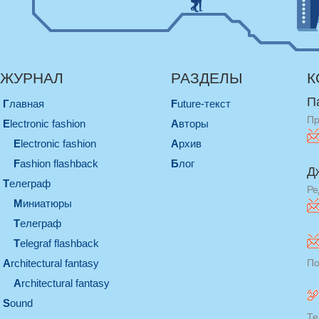
ЖУРНАЛ
РАЗДЕЛЫ
К
П
Главная
Future-текст
Пр
electronic fashion
Авторы
electronic fashion
Архив
Fashion flashback
Блог
Д
телеграф
Ре
миниатюры
телеграф
Telegraf flashback
architectural fantasy
По
architectural fantasy
sound
Те