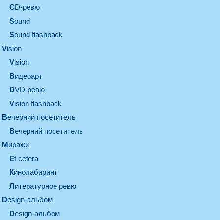
CD-ревю
sound
Sound flashback
vision
vision
видеоарт
DVD-ревю
Vision flashback
вечерний посетитель
вечерний посетитель
миражи
et cetera
кинолабиринт
литературное ревю
design-альбом
design-альбом