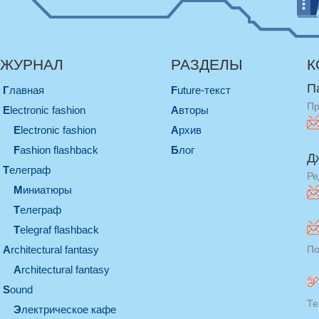
ЖУРНАЛ
РАЗДЕЛЫ
К
П
Главная
Future-текст
Пр
electronic fashion
Авторы
electronic fashion
Архив
Fashion flashback
Блог
Д
телеграф
Ре
миниатюры
телеграф
Telegraf flashback
architectural fantasy
По
architectural fantasy
sound
Те
электрическое кафе