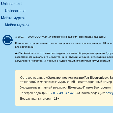
unlinear text
Unlinear text
майкл муркок
майкл муркок
© 2001 — 2026 ООО «Арт Электроникс Проджект». Все права защищены.
Сайт может содержать контент, не предназначенный для лиц младше 18-ти ле
artelectronics.ru.
ArtElectronics.ru
— это интернет-журнал о самых обсуждаемых трендах будущег
современного актуального искусства, кино, музыки, дизайна, литературы, ар
актуального искусства. Интервью с художниками, писателями, футурологами
Сетевое издание
«Электронное искусство/Art Electronics»
. З
технологий и массовых коммуникаций. Регистрационный номер 
Учредитель и главный редактор:
Шулешко Павел Викторович
Телефон редакции:
+7 812 490-47-42
| Эл. почта редакции:
post@
Возрастная категория:
18+