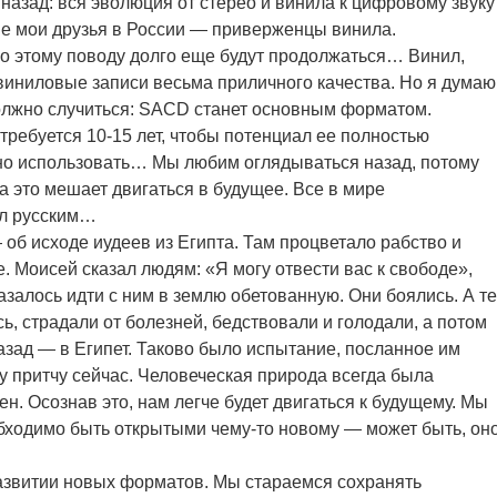
 назад: вся эволюция от стерео и винила к цифровому звуку
ие мои друзья в России — приверженцы винила.
по этому поводу долго еще будут продолжаться… Винил,
 виниловые записи весьма приличного качества. Но я думаю
 должно случиться: SACD станет основным форматом.
требуется 10-15 лет, чтобы потенциал ее полностью
но использовать… Мы любим оглядываться назад, потому
а это мешает двигаться в будущее. Все в мире
ыл русским…
об исходе иудеев из Египта. Там процветало рабство и
. Моисей сказал людям: «Я могу отвести вас к свободе»,
залось идти с ним в землю обетованную. Они боялись. А те
сь, страдали от болезней, бедствовали и голодали, а потом
азад — в Египет. Таково было испытание, посланное им
у притчу сейчас. Человеческая природа всегда была
. Осознав это, нам легче будет двигаться к будущему. Мы
бходимо быть открытыми чему-то новому — может быть, он
азвитии новых форматов. Мы стараемся сохранять