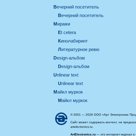
вечерний посетитель
вечерний посетитель
миражи
et cetera
кинолабиринт
литературное ревю
design-альбом
design-альбом
unlinear text
Unlinear text
майкл муркок
майкл муркок
© 2001 — 2026 ООО «Арт Электроникс Про
Сайт может содержать контент, не предназ
artelectronics.ru.
ArtElectronics.ru
— это интернет-журнал о 