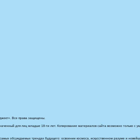
джект». Все права защищены.
наченный для лиц младше 18-ти лет. Копирование материалов сайта возможно только с ук
самых обсуждаемых трендах будущего: освоении космоса, искусственном разуме и новейших