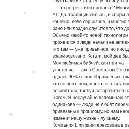
звукозаписи? Или, если оглянуться
— это регресс или прогресс? Мног
АТ: Да, традиции сильны, и споры 
конечно, дело серьезное, и многие
рано или поздно случится то, что
Обычно какой-то новой технологии 
проявился и люди начали ее актив
что там — уже привычное, но иногд
взаимосвязано. Кстати, мой дед б
Моя любимая библейская притча — 
угнетение — как в Советском Союзе
однако 90% сынов Израилевых отка
кто пошел с ним, много лет скитали
возроптали, требуя возвратиться н
Богом. Я неслучайно вспоминаю эт
одинакова — люди не любят перемен
привязаны к прошлому, но нам нео
изменит нашу жизнь к лучшему.
Компания Linn заинтересована в р