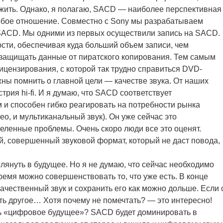
ожить. Однако, я полагаю, SACD — наиболее перспективная
особое отношение. Совместно с Sony мы разрабатываем
 SACD. Мы одними из первых осуществили запись на SACD.
ости, обеспечивая куда больший объем записи, чем
 защищать данные от пиратского копирования. Тем самым
цензирования, с которой так трудно справиться DVD-
ны помнить о главной цели — качестве звука. От наших
трия hi-fi. И я думаю, что SACD соответствует
и способен гибко реагировать на потребности рынка
ео, и мультиканальный звук). Он уже сейчас это
еленные проблемы. Очень скоро люди все это оценят.
, совершенный звуковой формат, который не даст повода,
глянуть в будущее. Но я не думаю, что сейчас необходимо
время можно совершенствовать то, что уже есть. В конце
качественный звук и сохранить его как можно дольше. Если 
ть другое… Хотя почему не помечтать? — это интересно!
ть «цифровое будущее»? SACD будет доминировать в