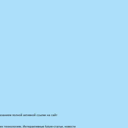
азанием полной активной ссылки на сайт
 технологиях. Интерактивные future-статьи, новости