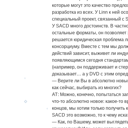
которые могут это качество предл
разработка из всех. У Linn к ней 
специальный проект, связанный с
У SACD много достоинств. В частн
остальные форматы, он позволяет
решается юридическая проблема ли
консорциуму. Вместе с тем мы долж
действий зависит, выживет ли индус
появляющимся сегодня стандартам 
(например, он поддерживает и стер
доказывает… а у DVD с этим опред
— Верите ли Вы в абсолютно новый
как сейчас, выбирать из многих?
АТ: Можно, конечно, попытаться за
что-то абсолютно новое: какое-то 
концов, мы хотим только получить 
SACD это возможно, то к чему иска
— Как, по Вашему, может выгляде