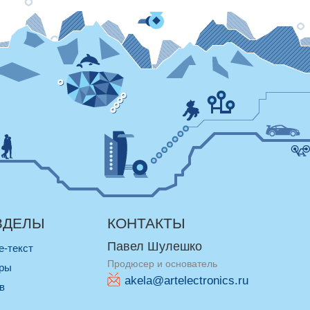
ЗДЕЛЫ
КОНТАКТЫ
Павел Шулешко
re-текст
Продюсер и основатель
оры
akela@artelectronics.ru
ив