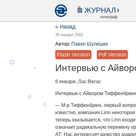
ЖУРНАЛ
телеграф
« Назад
28 января 2002
Автор:
Павел Шулешко
Flash Version
Pdf Version
Интервью с Айво
8 января, Лас-Вегас
Интервью с Айвором Тиффенбрюном
— М-р Тиффенбрюн, первый вопрос
известно, компания Linn некоторо
теперь оказывается, что Linn вход
означает радикальную перемену о
АТ: Нас интересует качество аудио