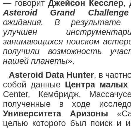
— говорит
Джейсон Кесслер
,
Asteroid Grand Challenge
ожидания. В результате 
улучшен инструментар
занимающихся поиском астеро
получили возможность уча
нашей планеты»
.
Asteroid Data Hunter
, в част
собой данные
Центра малых 
Center, Кембридж, Массачус
полученные в ходе исследов
Университета Аризоны
«Cat
целью которого был поиск и и