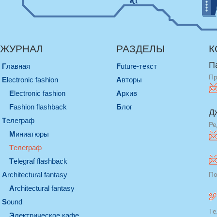
ЖУРНАЛ
РАЗДЕЛЫ
К
П
Главная
Future-текст
Пр
electronic fashion
Авторы
electronic fashion
Архив
Fashion flashback
Блог
Д
телеграф
Ре
миниатюры
телеграф
Telegraf flashback
architectural fantasy
По
architectural fantasy
sound
Те
электрическое кафе