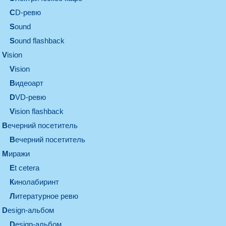
CD-ревю
sound
Sound flashback
vision
vision
видеоарт
DVD-ревю
Vision flashback
вечерний посетитель
вечерний посетитель
миражи
et cetera
кинолабиринт
литературное ревю
design-альбом
design-альбом