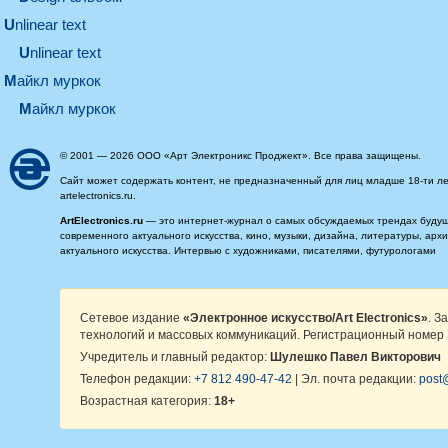
unlinear text
Unlinear text
майкл муркок
майкл муркок
© 2001 — 2026 ООО «Арт Электроникс Проджект». Все права защищены.
Сайт может содержать контент, не предназначенный для лиц младше 18-ти ле
artelectronics.ru.
ArtElectronics.ru
— это интернет-журнал о самых обсуждаемых трендах будущег
современного актуального искусства, кино, музыки, дизайна, литературы, ар
актуального искусства. Интервью с художниками, писателями, футурологами
Сетевое издание
«Электронное искусство/Art Electronics»
. З
технологий и массовых коммуникаций. Регистрационный номер 
Учредитель и главный редактор:
Шулешко Павел Викторович
Телефон редакции:
+7 812 490-47-42
| Эл. почта редакции:
post@
Возрастная категория:
18+