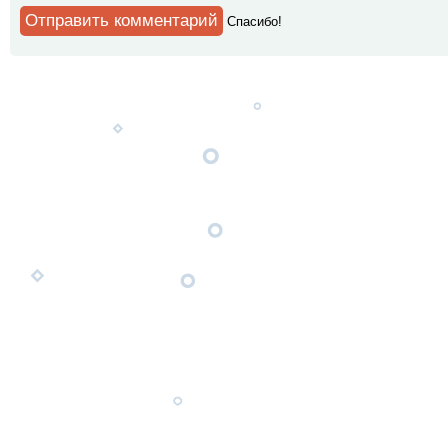
Спaсибо!